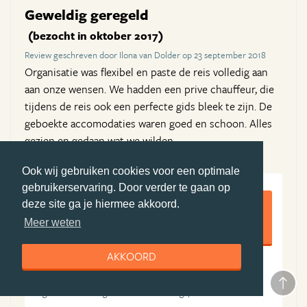
Geweldig geregeld
(bezocht in oktober 2017)
Review geschreven door Ilona van Dolder op 23 september 2018
Organisatie was flexibel en paste de reis volledig aan
aan onze wensen. We hadden een prive chauffeur, die
tijdens de reis ook een perfecte gids bleek te zijn. De
geboekte accomodaties waren goed en schoon. Alles
gezien en gedaan wat we wilden.
Ook wij gebruiken cookies voor een optimale
gebruikerservaring. Door verder te gaan op
9,5
deze site ga je hiermee akkoord.
Meer weten
AKKOORD
10
9
Algemene ervaring
Boekingsproces