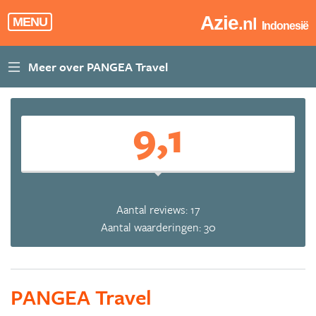
Azie
.nl
MENU
Indonesië
9,1
Aantal reviews: 17
Aantal waarderingen: 30
PANGEA Travel