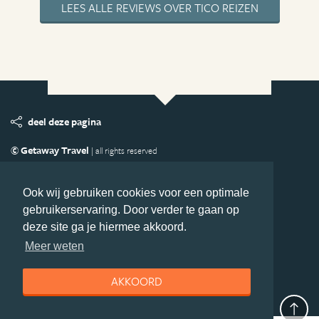
LEES ALLE REVIEWS OVER TICO REIZEN
deel deze pagina
© Getaway Travel
| all rights reserved
Adverteren
Handige Links
Algemene Voorwaarden
Copyright
Privacy statement
Disclaimer
Cookies
Ook wij gebruiken cookies voor een optimale
gebruikerservaring. Door verder te gaan op
Volg Azie.nl
deze site ga je hiermee akkoord.
Nieuwsbrief
Facebook
Meer weten
AKKOORD