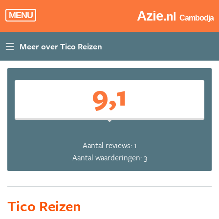
Azie
.nl
MENU
Cambodja
9,1
Aantal reviews: 1
Aantal waarderingen: 3
Tico Reizen