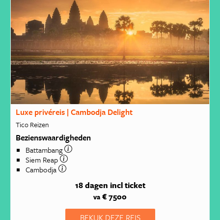
Luxe privéreis | Cambodja Delight
Tico Reizen
Bezienswaardigheden
Battambang
Siem Reap
Cambodja
18 dagen
incl ticket
€ 7500
va
BEKIJK DEZE REIS