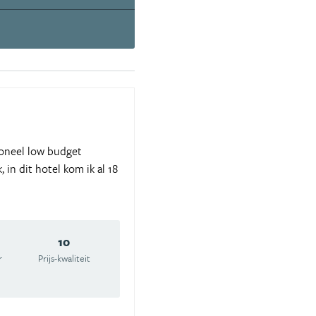
soneel low budget
 in dit hotel kom ik al 18
10
r
Prijs-kwaliteit