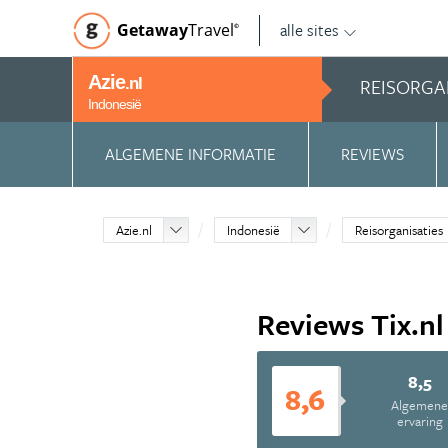
alle sites
Getaway
Travel
©
Azie
REISORGA
.nl
Indonesië
ALGEMENE INFORMATIE
REVIEWS
Azie.nl
Indonesië
Reisorganisaties
Reviews Tix.nl
8,5
8,6
Algemen
ervaring