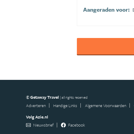
Aangeraden voor:
© Getaway Travel
| all rights reserved
Adverteren
Handige Links
Algemene Voorwaarden
Volg Azie.nl
Nieuwsbrief
Facebook