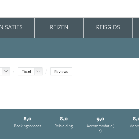
NISATIES
REIZEN
REISGIDS
Tix.nl
Reviews
8,0
8,0
9,0
8,
e
Boekingsproces
Reisleiding
Accommodatie(
Verv
s)