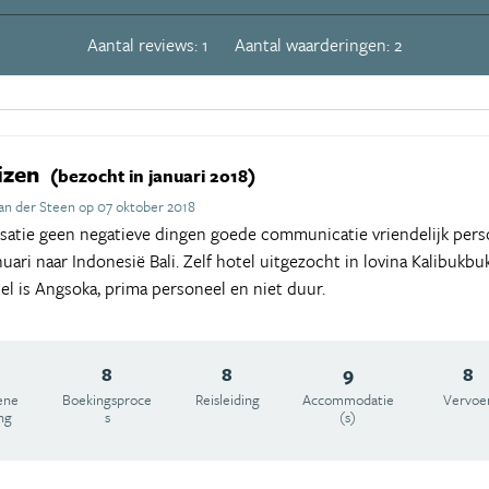
Aantal reviews: 1
Aantal waarderingen: 2
izen
(bezocht in januari 2018)
an der Steen op 07 oktober 2018
nisatie geen negatieve dingen goede communicatie vriendelijk per
uari naar Indonesië Bali. Zelf hotel uitgezocht in lovina Kalibukbuk,
el is Angsoka, prima personeel en niet duur.
8
8
9
8
ene
Boekingsproce
Reisleiding
Accommodatie
Vervoe
ng
s
(s)