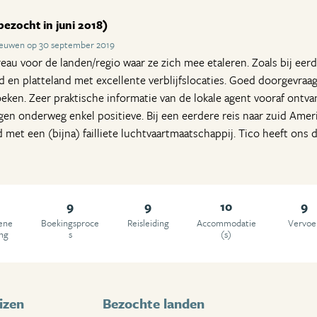
bezocht in juni 2018)
teuwen op 30 september 2019
reau voor de landen/regio waar ze zich mee etaleren. Zoals bij eer
d en platteland met excellente verblijfslocaties. Goed doorgevraag
eken. Zeer praktische informatie van de lokale agent vooraf ontvan
gen onderweg enkel positieve. Bij een eerdere reis naar zuid Amer
 met een (bijna) failliete luchtvaartmaatschappij. Tico heeft ons 
9
9
10
9
ene
Boekingsproce
Reisleiding
Accommodatie
Vervoe
ing
s
(s)
izen
Bezochte landen