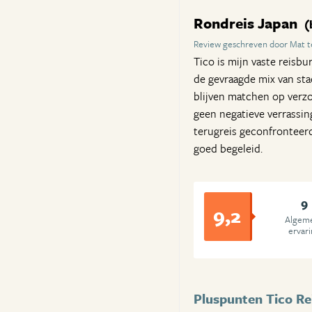
Rondreis Japan
(
Review geschreven door Mat 
Tico is mijn vaste reisbu
de gevraagde mix van sta
blijven matchen op verzo
geen negatieve verrassin
terugreis geconfronteerd
goed begeleid.
9
9,2
Algem
ervar
Pluspunten Tico Re