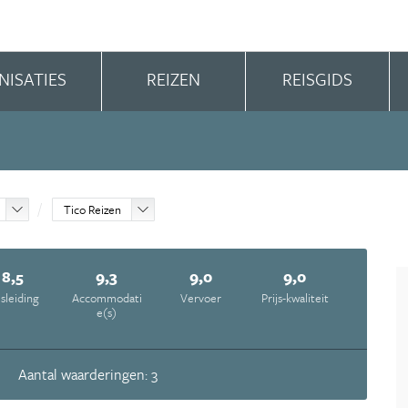
NISATIES
REIZEN
REISGIDS
Tico Reizen
8,5
9,3
9,0
9,0
isleiding
Accommodati
Vervoer
Prijs-kwaliteit
e(s)
Aantal waarderingen: 3