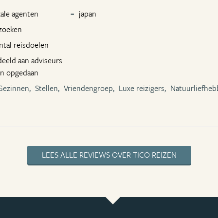
kale agenten
japan
rzoeken
ntal reisdoelen
deeld aan adviseurs
ben opgedaan
Gezinnen,
Stellen,
Vriendengroep,
Luxe reizigers,
Natuurliefheb
LEES ALLE REVIEWS OVER TICO REIZEN