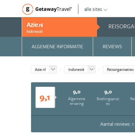
alle sites
Getaway
Travel
©
Azie
REISORGA
.nl
Indonesië
ALGEMENE INFORMATIE
REVIEWS
Azie.nl
Indonesië
Reisorganisaties
9,0
9,0
9,1
Algemene
Boekingsproc
Re
ervaring
es
Aantal reviews: 1