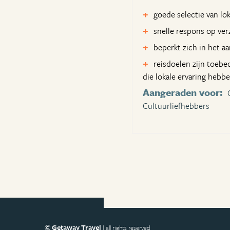
goede selectie van lo
snelle respons op ve
beperkt zich in het aa
reisdoelen zijn toebe
die lokale ervaring heb
Aangeraden voor:
Cultuurliefhebbers
© Getaway Travel
| all rights reserved