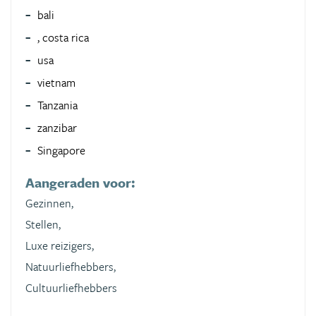
bali
, costa rica
usa
vietnam
Tanzania
zanzibar
Singapore
Aangeraden voor:
Gezinnen,
Stellen,
Luxe reizigers,
Natuurliefhebbers,
Cultuurliefhebbers