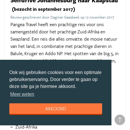
(bezocht in september 2017)
Review geschreven door Dagmar Gaasbeek op 12 november 2017
Pangea Travel heeft een prachtige reis voor ons
samengesteld door het prachtige Zuid-Afrika en
Swaziland. Een reis die alles omvatte: de mooie natuur
van het land, in combinatie met prachtige dieren in
Balule, Kruger en Addo NP. Het spotten van de big 5, in
een woord geweldig! Mooie verblijven, geweldig eten,
vriendelijke mensen. Een top reis!
Ook wij gebruiken cookies voor een optimale
gebruikerservaring. Door verder te gaan op
Pluspunten PANGEA Travel
deze site ga je hiermee akkoord.
mooie verblijven
Meer weten
goede service
AKKOORD
Bezochte landen
Zuid-Afrika