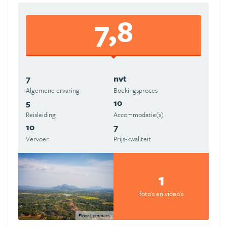
7,8
7
nvt
Algemene ervaring
Boekingsproces
5
10
Reisleiding
Accommodatie(s)
10
7
Vervoer
Prijs-kwaliteit
1
foto's en video's
Floor Lemmens