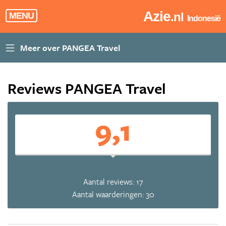
Azie
.nl
MENU
Indonesië
Reviews PANGEA Travel
9,1
Aantal reviews: 17
Aantal waarderingen: 30