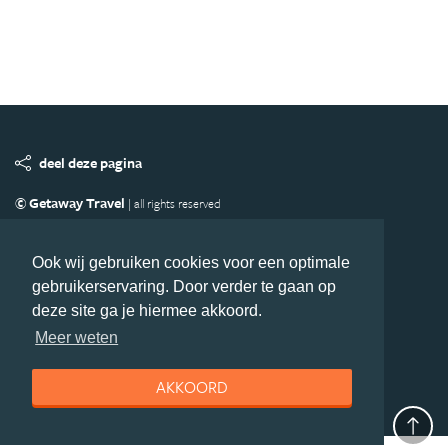
deel deze pagina
© Getaway Travel
| all rights reserved
Adverteren
Handige Links
Algemene Voorwaarden
Copyright
Privacy statement
Disclaimer
Cookies
Ook wij gebruiken cookies voor een optimale
gebruikerservaring. Door verder te gaan op
Volg Azie.nl
deze site ga je hiermee akkoord.
Nieuwsbrief
Facebook
Meer weten
AKKOORD