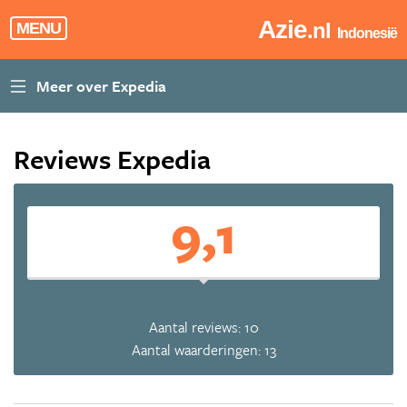
Azie
.nl
MENU
Indonesië
Reviews Expedia
9,1
Aantal reviews: 10
Aantal waarderingen: 13