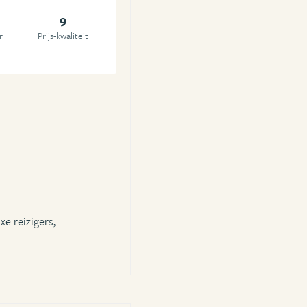
9
r
Prijs-kwaliteit
xe reizigers,