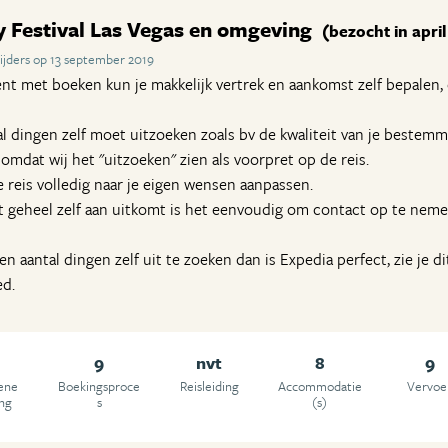
y Festival Las Vegas en omgeving
(bezocht in apri
ijders op 13 september 2019
bent met boeken kun je makkelijk vertrek en aankomst zelf bepalen,
al dingen zelf moet uitzoeken zoals bv de kwaliteit van je bestemmi
mdat wij het "uitzoeken" zien als voorpret op de reis.
 reis volledig naar je eigen wensen aanpassen.
t geheel zelf aan uitkomt is het eenvoudig om contact op te nem
n aantal dingen zelf uit te zoeken dan is Expedia perfect, zie je dit
ed.
9
nvt
8
9
ene
Boekingsproce
Reisleiding
Accommodatie
Vervoe
ing
s
(s)