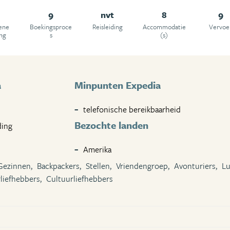
9
nvt
8
9
ene
Boekingsproce
Reisleiding
Accommodatie
Vervoe
ing
s
(s)
a
Minpunten Expedia
telefonische bereikbaarheid
Bezochte landen
ding
Amerika
Gezinnen,
Backpackers,
Stellen,
Vriendengroep,
Avonturiers,
Lu
liefhebbers,
Cultuurliefhebbers