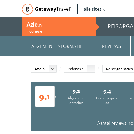
alle sites
Getaway
Travel
©
Azie
REISORGA
.nl
Indonesië
ALGEMENE INFORMATIE
REVIEWS
Azie.nl
Indonesië
Reisorganisaties
9,2
9,4
9,1
Algemene
Boekingsproc
Re
ervaring
es
Aantal reviews: 10