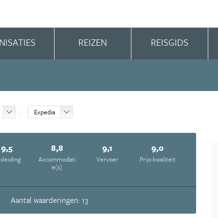
NISATIES
REIZEN
REISGIDS
Expedia
9,5
8,8
9,1
9,0
isleiding
Accommodati
Vervoer
Prijs-kwaliteit
e(s)
Aantal waarderingen: 13