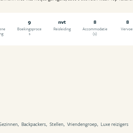
9
nvt
8
8
ene
Boekingsproce
Reisleiding
Accommodatie
Vervoe
ing
s
(s)
Gezinnen,
Backpackers,
Stellen,
Vriendengroep,
Luxe reizigers