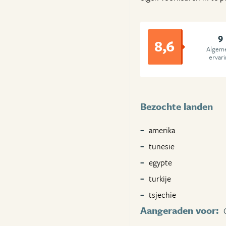
9
8,6
Algem
ervar
Bezochte landen
amerika
tunesie
egypte
turkije
tsjechie
Aangeraden voor: