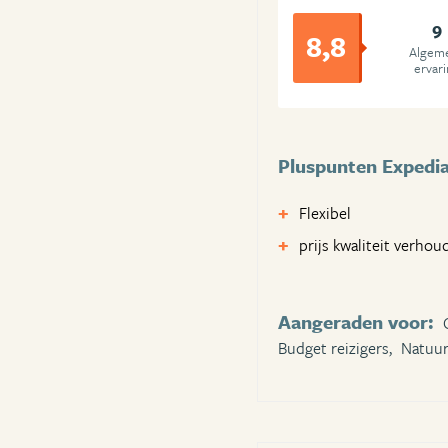
9
8,8
Algem
ervar
Pluspunten Expedi
Flexibel
prijs kwaliteit verhou
Aangeraden voor:
Budget reizigers,
Natuur