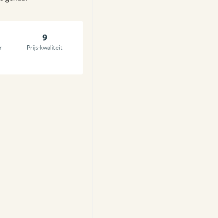
9
r
Prijs-kwaliteit