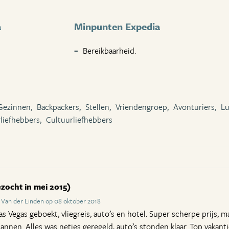
a
Minpunten Expedia
Bereikbaarheid.
Gezinnen,
Backpackers,
Stellen,
Vriendengroep,
Avonturiers,
Lu
liefhebbers,
Cultuurliefhebbers
zocht in mei 2015)
 Van der Linden op 08 oktober 2018
s Vegas geboekt, vliegreis, auto’s en hotel. Super scherpe prijs, m
annen. Alles was netjes geregeld, auto’s stonden klaar. Top vakant