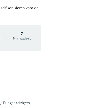
e zelf kon kiezen voor de
7
r
Prijs-kwaliteit
,
Budget reizigers,