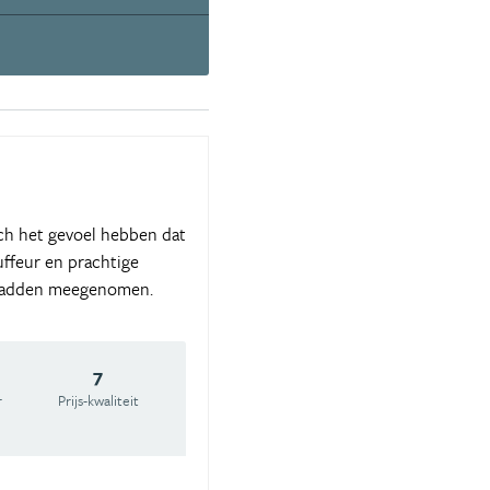
och het gevoel hebben dat
uffeur en prachtige
t hadden meegenomen.
7
r
Prijs-kwaliteit