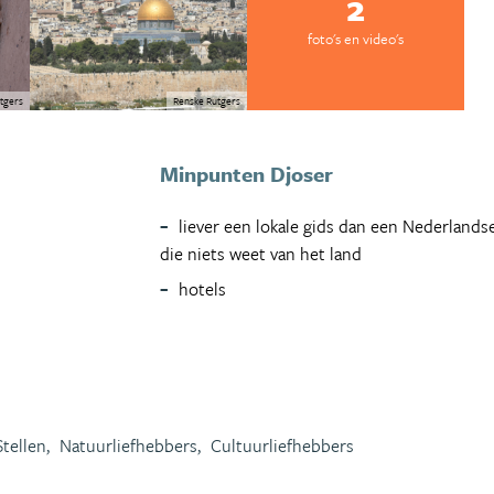
2
foto's en video's
tgers
Renske Rutgers
Minpunten Djoser
liever een lokale gids dan een Nederlands
die niets weet van het land
hotels
Stellen,
Natuurliefhebbers,
Cultuurliefhebbers