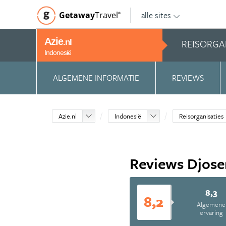
alle sites
Getaway
Travel
©
Azie
REISORGA
.nl
Indonesië
ALGEMENE INFORMATIE
REVIEWS
Azie.nl
Indonesië
Reisorganisaties
Reviews Djose
8,3
8,2
Algemene
ervaring