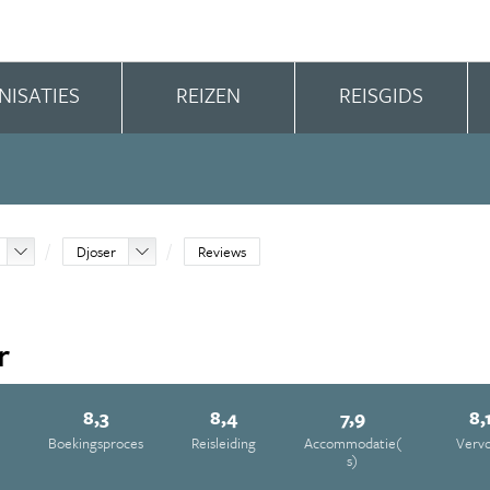
NISATIES
REIZEN
REISGIDS
Djoser
Reviews
r
8,3
8,4
7,9
8,
Boekingsproces
Reisleiding
Accommodatie(
Verv
s)