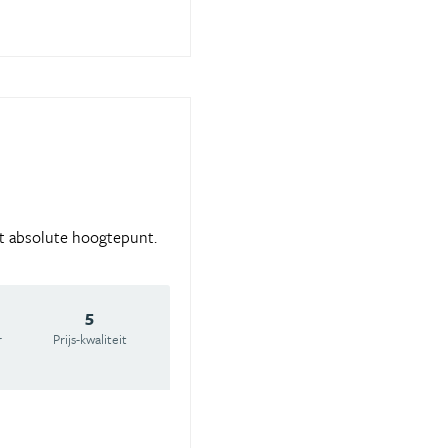
et absolute hoogtepunt.
5
r
Prijs-kwaliteit