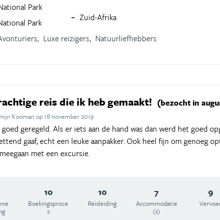
National Park
Zuid-Afrika
National Park
Avonturiers,
Luxe reizigers,
Natuurliefhebbers
achtige reis die ik heb gemaakt!
(bezocht in augu
emijn Kooman op 18 november 2019
as goed geregeld. Als er iets aan de hand was dan werd het goed op
ettend gaaf, echt een leuke aanpakker. Ook heel fijn om genoeg o
f meegaan met een excursie.
10
10
7
9
ene
Boekingsproce
Reisleiding
Accommodatie
Vervoe
ng
s
(s)