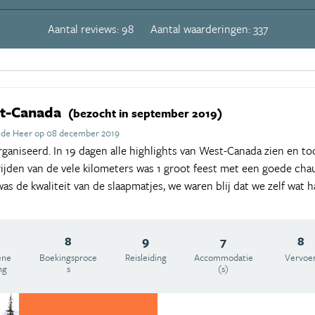
Aantal reviews: 98
Aantal waarderingen: 337
st-Canada
(bezocht in september 2019)
 de Heer op 08 december 2019
rganiseerd. In 19 dagen alle highlights van West-Canada zien en t
 rijden van de vele kilometers was 1 groot feest met een goede cha
as de kwaliteit van de slaapmatjes, we waren blij dat we zelf wa
8
9
7
8
ene
Boekingsproce
Reisleiding
Accommodatie
Vervoe
ng
s
(s)