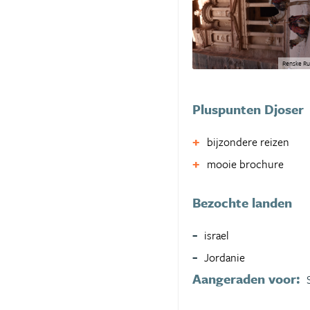
Renske Ru
Pluspunten Djoser
bijzondere reizen
mooie brochure
Bezochte landen
israel
Jordanie
Aangeraden voor: