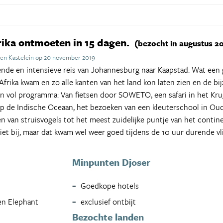
rika ontmoeten in 15 dagen.
(bezocht in augustus 2
en Kastelein op 20 november 2019
nde en intensieve reis van Johannesburg naar Kaapstad. Wat een 
d-Afrika kwam en zo alle kanten van het land kon laten zien en de b
en vol programma: Van fietsen door SOWETO, een safari in het Kru
op de Indische Oceaan, het bezoeken van een kleuterschool in Ou
en van struisvogels tot het meest zuidelijke puntje van het contin
iet bij, maar dat kwam wel weer goed tijdens de 10 uur durende vli
Minpunten Djoser
Goedkope hotels
en Elephant
exclusief ontbijt
Bezochte landen