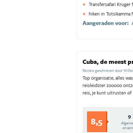
Transfersafari Kruger 
hiken in Tsitsikamma 
Aangeraden voor:
Cuba, de meest pr
Review geschreven door Will
Top organisatie, alles w
reisleidster zooooo ontz
reis, je kunt uitrusten o
9
8,5
Algem
ervari