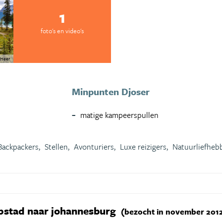
1
foto's en video's
 Heer
Minpunten Djoser
matige kampeerspullen
Backpackers,
Stellen,
Avonturiers,
Luxe reizigers,
Natuurliefheb
pstad naar johannesburg
(bezocht in november 201