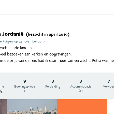
n Jordanië
(bezocht in april 2019)
e Rutgers op 24 november 2019
rschillende landen.
veel bezoeken aan kerken en opgravingen.
en de prijs van de reis had ik daar meer van verwacht. Petra was h
9
3
3
7
ene
Boekingsproce
Reisleiding
Accommodatie
Vervoe
ng
s
(s)