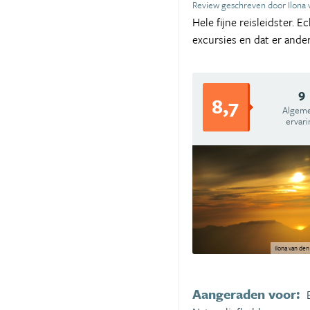
Review geschreven door Ilona
Hele fijne reisleidster. E
excursies en dat er ande
9
8,7
Algem
ervari
Ilona van de
Aangeraden voor: