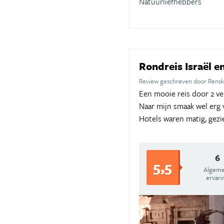
Natuurliefhebbers
Rondreis Israël e
Review geschreven door Rensk
Een mooie reis door 2 ve
Naar mijn smaak wel erg 
Hotels waren matig, gezi
6
5,5
Algem
ervari