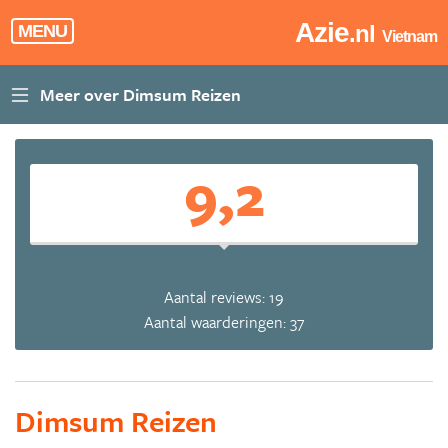
Azie
.nl
MENU
Vietnam
9,2
Aantal reviews: 19
Aantal waarderingen: 37
Dimsum Reizen