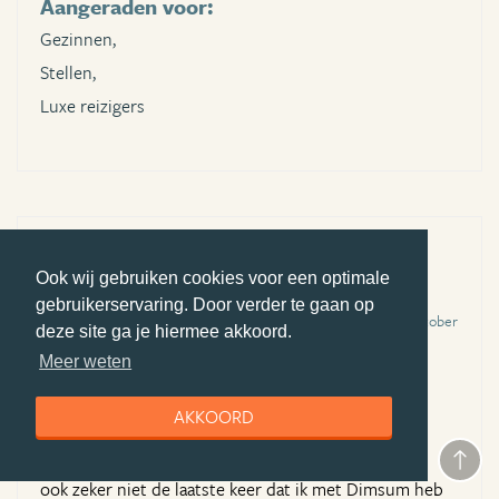
Aangeraden voor:
Gezinnen,
Stellen,
Luxe reizigers
China in contrast
Ook wij gebruiken cookies voor een optimale
(bezocht in september 2018)
gebruikerservaring. Door verder te gaan op
Review geschreven door Naomi Scholten-den Brinker op 10 oktober
deze site ga je hiermee akkoord.
2018
Meer weten
Deze korte trip was goed georganiseerd, transfers
prima op tijd en met comfortabele auto's,
AKKOORD
accommodaties super authentiek. Communicatie
vooraf ook goed en duidelijk. Was niet de eerste en
ook zeker niet de laatste keer dat ik met Dimsum heb