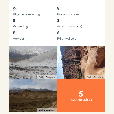
9
8
Algemene ervaring
Boekingsproces
8
8
Reisleiding
Accommodatie(s)
8
8
Vervoer
Prijs-kwaliteit
Andre Garenfeld
Andre Garenfeld
5
foto's en video's
Andre Garenfeld