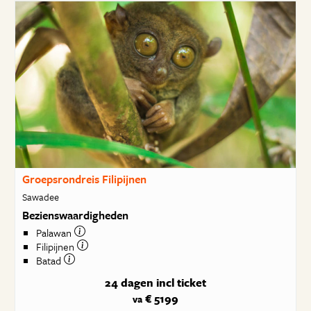
Groepsrondreis Filipijnen
Sawadee
Bezienswaardigheden
Palawan
Filipijnen
Batad
24 dagen
incl ticket
€ 5199
va