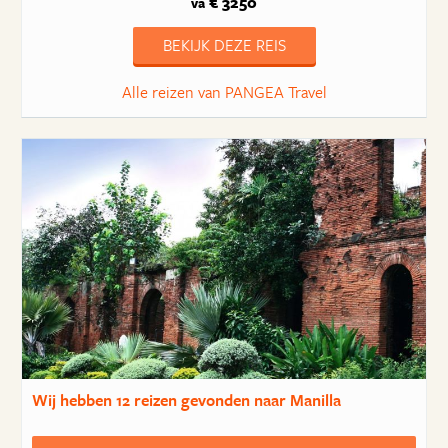
€ 3250
va
BEKIJK DEZE REIS
Alle reizen van PANGEA Travel
Wij hebben
12 reizen
gevonden naar Manilla