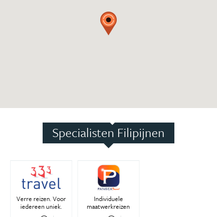
Specialisten Filipijnen
Verre reizen. Voor
Individuele
iedereen uniek.
maatwerkreizen