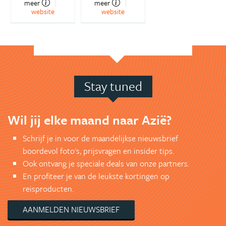
meer
meer
website
website
Stay tuned
Wil jij elke maand naar Azië?
Schrijf je in voor de maandelijkse nieuwsbrief
boordevol foto's, prijsvragen en insider tips.
Ook ontvang je speciale deals van onze partners.
En profiteer je van de leukste kortingen op
reisproducten.
AANMELDEN NIEUWSBRIEF