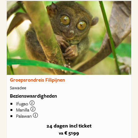
Groepsrondreis Filipijnen
Sawadee
Bezienswaardigheden
Ifugao
Manilla
Palawan
24 dagen
incl ticket
€ 5199
va