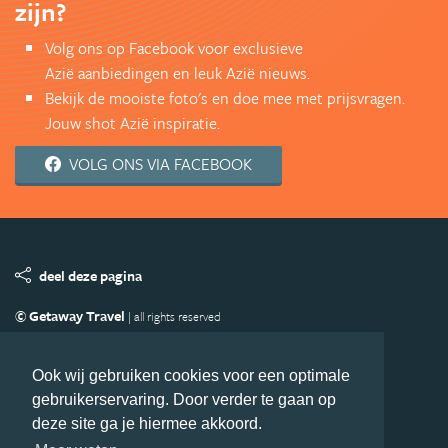
zijn?
Volg ons op Facebook voor exclusieve
Azië aanbiedingen en leuk Azië nieuws.
Bekijk de mooiste foto's en doe mee met prijsvragen.
Jouw shot Azië inspiratie.
VOLG ONS VIA FACEBOOK
deel deze pagina
© Getaway Travel
| all rights reserved
Adverteren
Handige Links
Algemene Voorwaarden
Copyright
Privacy statement
Disclaimer
Cookies
Ook wij gebruiken cookies voor een optimale
gebruikerservaring. Door verder te gaan op
Volg Azie.nl
deze site ga je hiermee akkoord.
Nieuwsbrief
Facebook