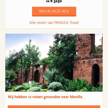
€ 3250
va
BEKIJK DEZE REIS
Alle reizen van PANGEA Travel
Wij hebben
12 reizen
gevonden naar Manilla