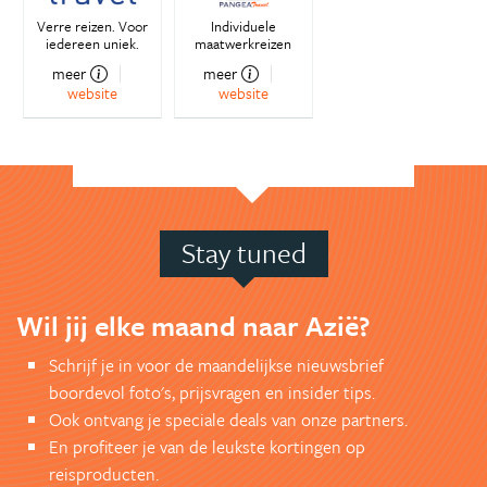
Verre reizen. Voor
Individuele
iedereen uniek.
maatwerkreizen
meer
meer
website
website
Stay tuned
Wil jij elke maand naar Azië?
Schrijf je in voor de maandelijkse nieuwsbrief
boordevol foto's, prijsvragen en insider tips.
Ook ontvang je speciale deals van onze partners.
En profiteer je van de leukste kortingen op
reisproducten.