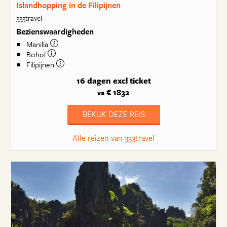
Islandhopping in de Filipijnen
333travel
Bezienswaardigheden
Manilla
Bohol
Filipijnen
16 dagen
excl ticket
€ 1832
va
BEKIJK DEZE REIS
Alle reizen van 333travel