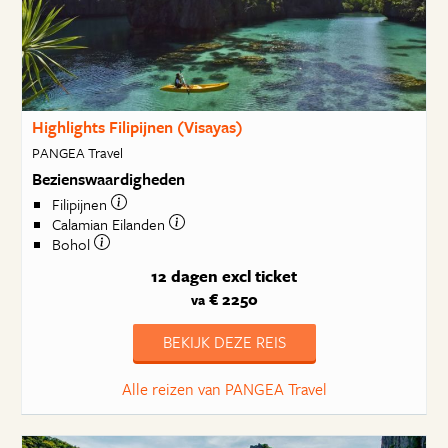
Highlights Filipijnen (Visayas)
PANGEA Travel
Bezienswaardigheden
Filipijnen
Calamian Eilanden
Bohol
12 dagen
excl ticket
€ 2250
va
BEKIJK DEZE REIS
Alle reizen van PANGEA Travel