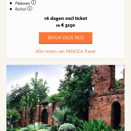
Palawan
Bohol
16 dagen
excl ticket
€ 3250
va
BEKIJK DEZE REIS
Alle reizen van PANGEA Travel