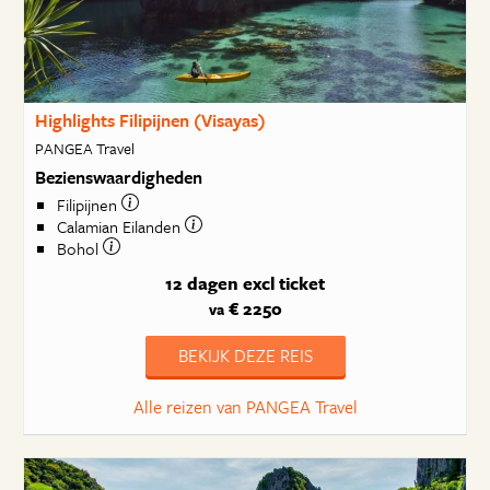
Highlights Filipijnen (Visayas)
PANGEA Travel
Bezienswaardigheden
Filipijnen
Calamian Eilanden
Bohol
12 dagen
excl ticket
€ 2250
va
BEKIJK DEZE REIS
Alle reizen van PANGEA Travel