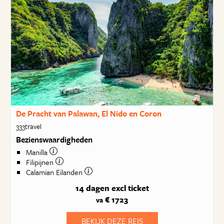
De Pracht van Palawan, El Nido en Coron
333travel
Bezienswaardigheden
Manilla
Filipijnen
Calamian Eilanden
14 dagen
excl ticket
€ 1723
va
BEKIJK DEZE REIS