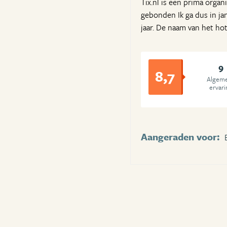
Tix.nl is een prima orga
gebonden Ik ga dus in jan
jaar. De naam van het hot
9
8,7
Algem
ervari
Aangeraden voor: