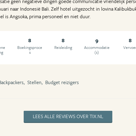
nisatie geen negatieve dingen goede communicatie vriendelijk per
uari naar Indonesië Bali. Zelf hotel uitgezocht in lovina Kalibukbuk,
el is Angsoka, prima personeel en niet duur.
8
8
9
8
ene
Boekingsproce
Reisleiding
Accommodatie
Vervoe
ng
s
(s)
Backpackers,
Stellen,
Budget reizigers
LEES ALLE REVIEWS OVER TIX.NL