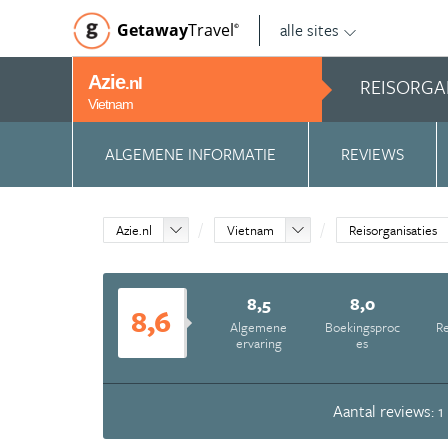
alle sites
Getaway
Travel
©
Azie
REISORGA
.nl
Vietnam
ALGEMENE INFORMATIE
REVIEWS
Azie.nl
Vietnam
Reisorganisaties
8,5
8,0
8,6
Algemene
Boekingsproc
Re
ervaring
es
Aantal reviews: 1