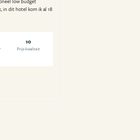
soneel low budget
 in dit hotel kom ik al 18
10
r
Prijs-kwaliteit