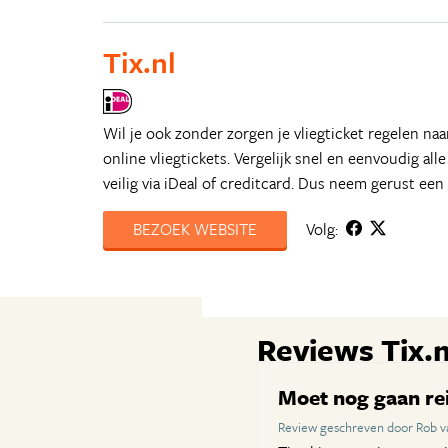
Tix.nl
Wil je ook zonder zorgen je vliegticket regelen n
online vliegtickets. Vergelijk snel en eenvoudig all
veilig via iDeal of creditcard. Dus neem gerust een 
BEZOEK WEBSITE
Volg:
Reviews Tix.n
Moet nog gaan re
Review geschreven door Rob v