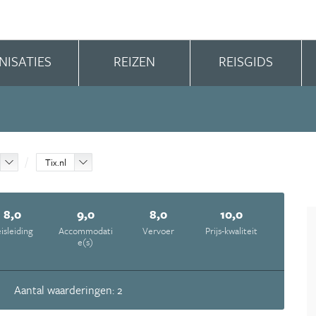
NISATIES
REIZEN
REISGIDS
Tix.nl
8,0
9,0
8,0
10,0
isleiding
Accommodati
Vervoer
Prijs-kwaliteit
e(s)
Aantal waarderingen: 2