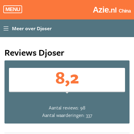
Azie
.nl
MENU
China
Reviews Djoser
8,2
Aantal reviews: 98
Aantal waarderingen: 337