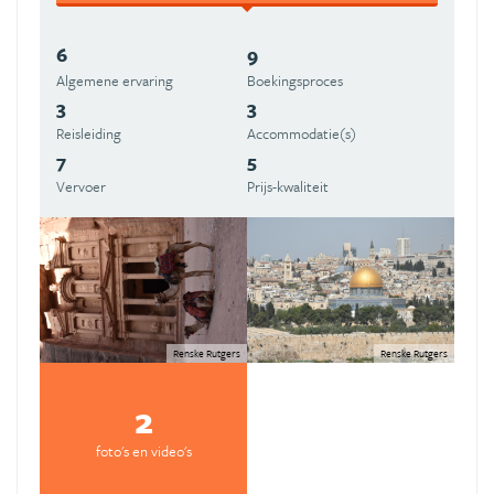
6
9
Algemene ervaring
Boekingsproces
3
3
Reisleiding
Accommodatie(s)
7
5
Vervoer
Prijs-kwaliteit
Renske Rutgers
Renske Rutgers
2
foto's en video's