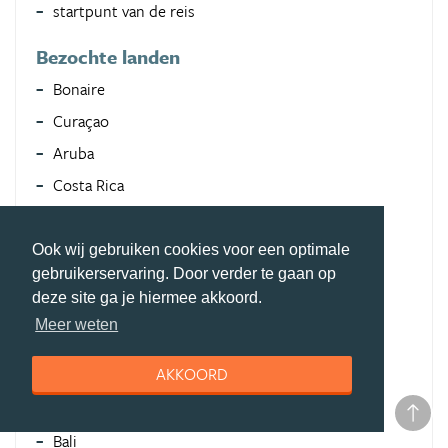
startpunt van de reis
Bezochte landen
Bonaire
Curaçao
Aruba
Costa Rica
Nicaragua
Belize
Ook wij gebruiken cookies voor een optimale
gebruikerservaring. Door verder te gaan op
Guatemala
deze site ga je hiermee akkoord.
Honduras
Meer weten
El Salvador
AKKOORD
Suriname
Frans Guyana
Bali