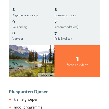
8
8
Algemene ervaring
Boekingsproces
9
7
Reisleiding
Accommodatie(s)
8
7
Vervoer
Prijs-kwaliteit
1
foto's en video's
Linda de Heer
Pluspunten Djoser
kleine groepen
mooi programma