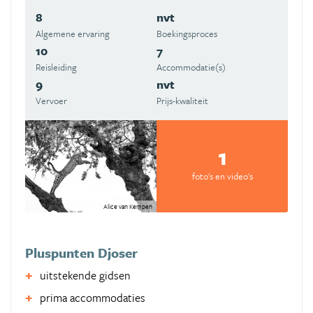
8
nvt
Algemene ervaring
Boekingsproces
10
7
Reisleiding
Accommodatie(s)
9
nvt
Vervoer
Prijs-kwaliteit
1
foto's en video's
Alice van Kempen
Pluspunten Djoser
uitstekende gidsen
prima accommodaties