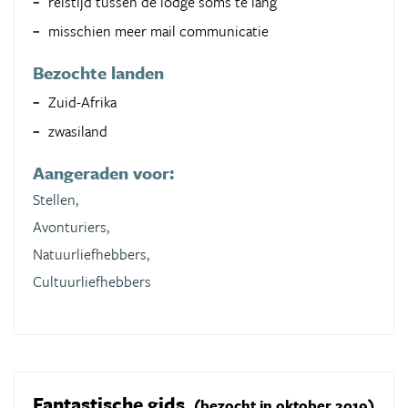
reistijd tussen de lodge soms te lang
misschien meer mail communicatie
Bezochte landen
Zuid-Afrika
zwasiland
Aangeraden voor:
Stellen,
Avonturiers,
Natuurliefhebbers,
Cultuurliefhebbers
Fantastische gids
(bezocht in oktober 2019)