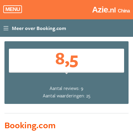
Azie
.nl
MENU
China
8,5
Aantal reviews: 9
Aantal waarderingen: 25
Booking.com