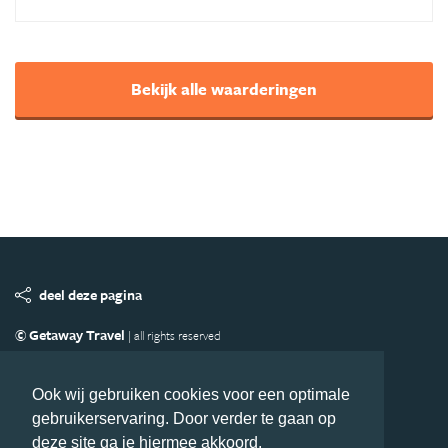
Bekijk alle waarderingen
deel deze pagina
© Getaway Travel
| all rights reserved
Adverteren
Handige Links
Algemene Voorwaarden
Copyright
Privacy statement
Disclaimer
Cookies
Ook wij gebruiken cookies voor een optimale
gebruikerservaring. Door verder te gaan op
Volg Azie.nl
deze site ga je hiermee akkoord.