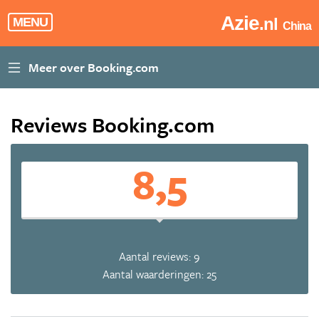
Azie
.nl
MENU
China
Reviews Booking.com
8,5
Aantal reviews: 9
Aantal waarderingen: 25