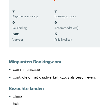
7
7
Algemene ervaring
Boekingsproces
6
6
Reisleiding
Accommodatie(s)
nvt
6
Vervoer
Prijs-kwaliteit
Minpunten Booking.com
commmunicatie
controle of het daadwerkelijk.zo.is als beschreven.
Bezochte landen
china
bali