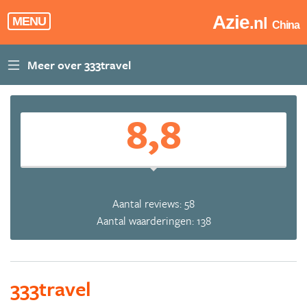
Azie
.nl
MENU
China
8,8
Aantal reviews: 58
Aantal waarderingen: 138
333travel