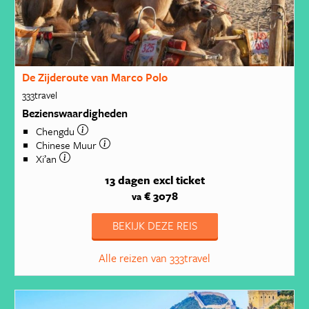
De Zijderoute van Marco Polo
333travel
Bezienswaardigheden
Chengdu
Chinese Muur
Xi’an
13 dagen
excl ticket
€ 3078
va
BEKIJK DEZE REIS
Alle reizen van 333travel