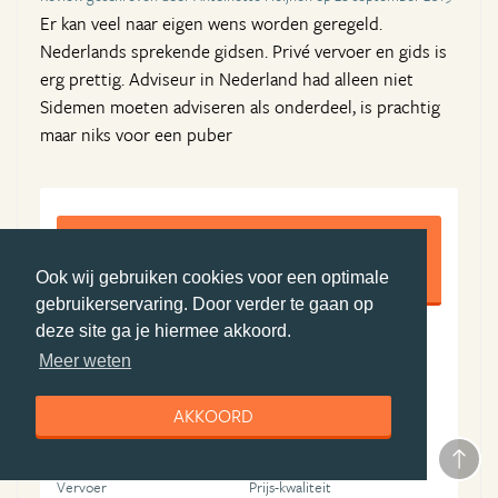
Er kan veel naar eigen wens worden geregeld.
Nederlands sprekende gidsen. Privé vervoer en gids is
erg prettig. Adviseur in Nederland had alleen niet
Sidemen moeten adviseren als onderdeel, is prachtig
maar niks voor een puber
8,5
Ook wij gebruiken cookies voor een optimale
gebruikerservaring. Door verder te gaan op
deze site ga je hiermee akkoord.
9
8
Meer weten
Algemene ervaring
Boekingsproces
9
8
AKKOORD
Reisleiding
Accommodatie(s)
8
9
Vervoer
Prijs-kwaliteit