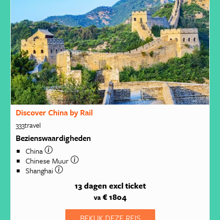
Discover China by Rail
333travel
Bezienswaardigheden
China
Chinese Muur
Shanghai
13 dagen
excl ticket
€ 1804
va
BEKIJK DEZE REIS