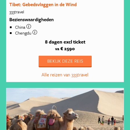
Tibet: Gebedsvlaggen in de Wind
333travel
Bezienswaardigheden
China
Chengdu
8 dagen
excl ticket
€ 2590
va
BEKIJK DEZE REIS
Alle reizen van 333travel