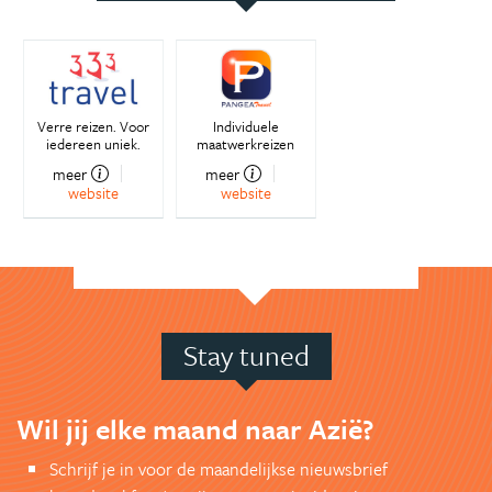
Verre reizen. Voor
Individuele
iedereen uniek.
maatwerkreizen
meer
meer
website
website
Stay tuned
Wil jij elke maand naar Azië?
Schrijf je in voor de maandelijkse nieuwsbrief