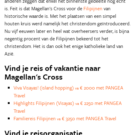
anderen zeggen dat enkel het binnenste gedeelte nog echt
is. Feit is dat Magellan's Cross voor de
Filipijnen
van
historische waarde is. Met het plaatsen van een simpel
houten kruis werd namelijk het christendom geïntroduceerd.
Nu vijf eeuwen later en heel wat overheersers verder, is bijna
negentig procent van de Filipijnen bekeerd tot het
christendom. Het is dan ook het enige katholieke land van
Azië.
Vind je reis of vakantie naar
Magellan's Cross
Viva Visayas! (island hopping)
€ 2000 met PANGEA
va
Travel
Highlights Filipijnen (Visayas)
€ 2250 met PANGEA
va
Travel
Familiereis Filipijnen
€ 3250 met PANGEA Travel
va
Vind je reisorganisatie