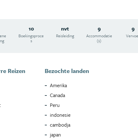
10
nvt
9
9
ene
Boekingsproce
Reisleiding
Accommodatie
Vervoe
ing
s
(s)
re Reizen
Bezochte landen
Amerika
Canada
t
Peru
indonesie
cambodja
japan