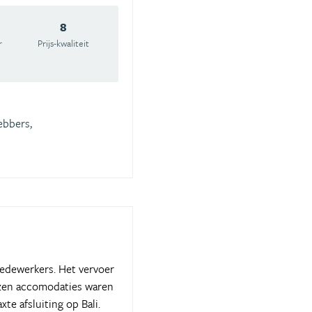
8
r
Prijs-kwaliteit
ebbers,
medewerkers. Het vervoer
ozen accomodaties waren
te afsluiting op Bali.