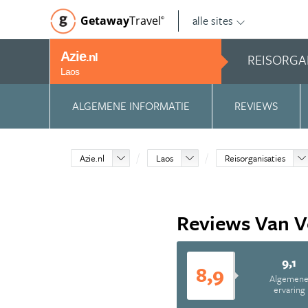
alle sites
Getaway
Travel
©
Azie
REISORGA
.nl
Laos
ALGEMENE INFORMATIE
REVIEWS
Azie.nl
Laos
Reisorganisaties
Reviews Van V
9,1
8,9
Algemen
ervaring