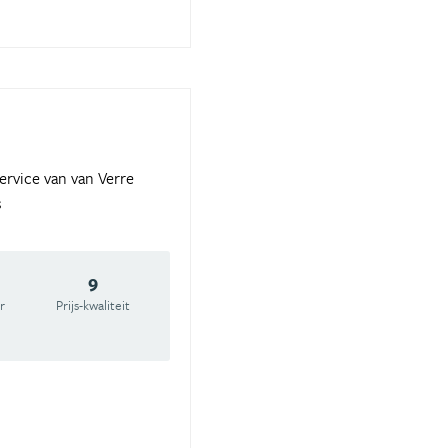
ervice van van Verre
s
9
r
Prijs-kwaliteit