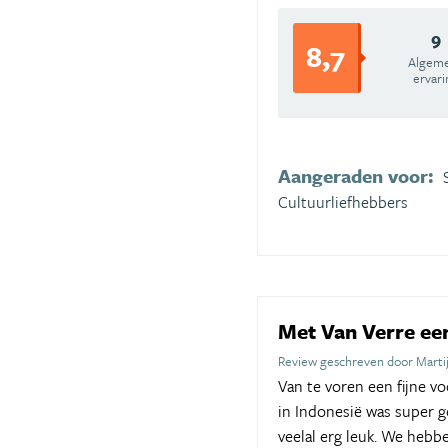
9
8,7
Algem
ervari
Aangeraden voor:
Cultuurliefhebbers
Met Van Verre ee
Review geschreven door Marti
Van te voren een fijne 
in Indonesië was super 
veelal erg leuk. We hebb