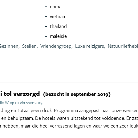
china
vietnam
thailand
maleisie
Gezinnen,
Stellen,
Vriendengroep,
Luxe reizigers,
Natuurliefheb
i tol verzorgd
(bezocht in september 2019)
lle W op 01 oktober 2019
iding en totaal geen druk. Programma aangepast naar onze wensen
k en behulpzaam. De hotels waren uitstekend tot voldoende. Er zat
 hebben, maar die heel verrassend lagen en waar we een zeer leuk