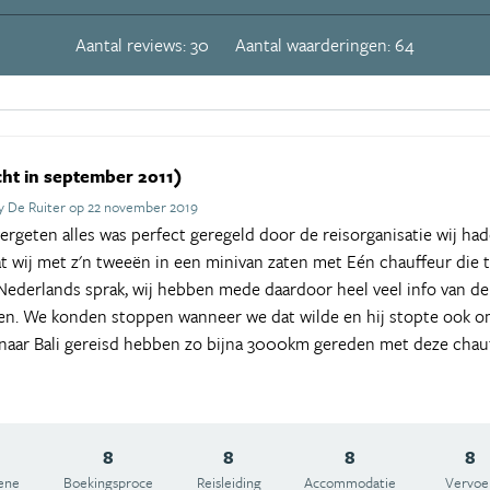
Aantal reviews: 30
Aantal waarderingen: 64
ht in september 2011)
 De Ruiter op 22 november 2019
ergeten alles was perfect geregeld door de reisorganisatie wij had
 wij met z'n tweeën in een minivan zaten met Eén chauffeur die 
 Nederlands sprak, wij hebben mede daardoor heel veel info van 
n. We konden stoppen wanneer we dat wilde en hij stopte ook om
ta naar Bali gereisd hebben zo bijna 3000km gereden met deze chau
8
8
8
8
ene
Boekingsproce
Reisleiding
Accommodatie
Vervoe