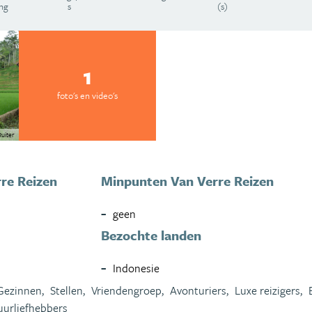
ing
s
(s)
1
foto's en video's
uiter
re Reizen
Minpunten Van Verre Reizen
geen
Bezochte landen
Indonesie
Gezinnen,
Stellen,
Vriendengroep,
Avonturiers,
Luxe reizigers,
uurliefhebbers