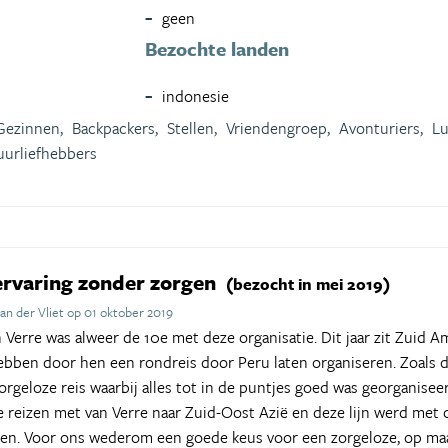
geen
Bezochte landen
indonesie
Gezinnen,
Backpackers,
Stellen,
Vriendengroep,
Avonturiers,
Lu
uurliefhebbers
servaring zonder zorgen
(bezocht in mei 2019)
an der Vliet op 01 oktober 2019
 Verre was alweer de 10e met deze organisatie. Dit jaar zit Zuid A
ben door hen een rondreis door Peru laten organiseren. Zoals de 
geloze reis waarbij alles tot in de puntjes goed was georganiseer
 reizen met van Verre naar Zuid-Oost Azië en deze lijn werd met 
kken. Voor ons wederom een goede keus voor een zorgeloze, op ma