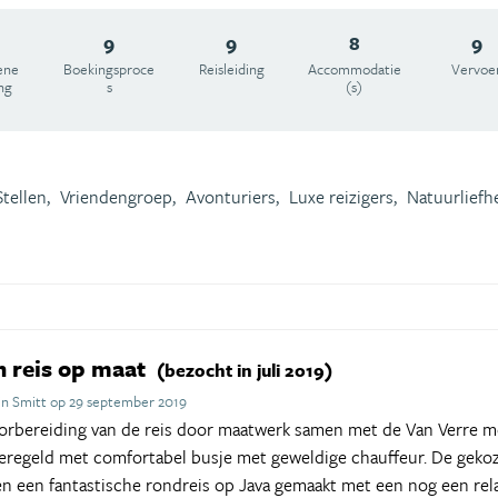
9
9
8
9
ene
Boekingsproce
Reisleiding
Accommodatie
Vervoe
ng
s
(s)
Stellen,
Vriendengroep,
Avonturiers,
Luxe reizigers,
Natuurliefh
n reis op maat
(bezocht in juli 2019)
jn Smitt op 29 september 2019
voorbereiding van de reis door maatwerk samen met de Van Verre 
geregeld met comfortabel busje met geweldige chauffeur. De gek
en een fantastische rondreis op Java gemaakt met een nog een relax