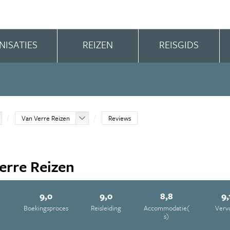
NISATIES
REIZEN
REISGIDS
Van Verre Reizen
Reviews
erre Reizen
9,0
9,0
8,8
9,
e
Boekingsproces
Reisleiding
Accommodatie(
Verv
s)