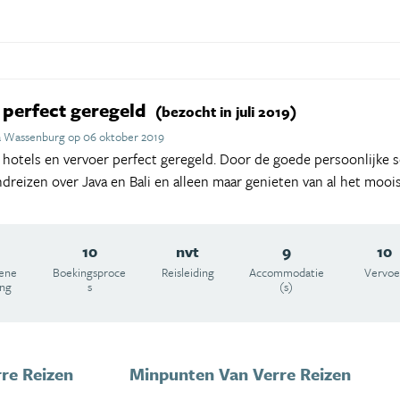
, perfect geregeld
(bezocht in juli 2019)
a Wassenburg op 06 oktober 2019
 hotels en vervoer perfect geregeld. Door de goede persoonlijke s
dreizen over Java en Bali en alleen maar genieten van al het mooi
10
nvt
9
10
ene
Boekingsproce
Reisleiding
Accommodatie
Vervoe
ing
s
(s)
re Reizen
Minpunten Van Verre Reizen