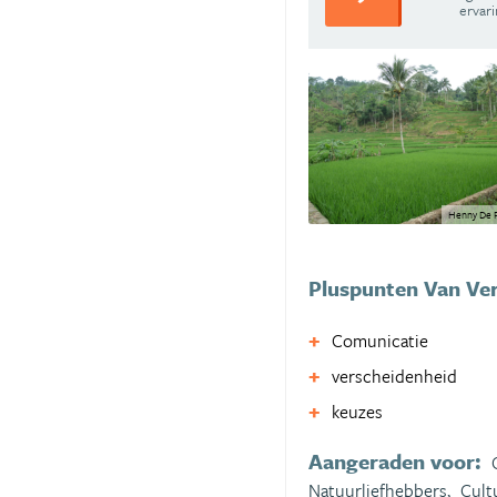
ervar
Henny De R
Pluspunten Van Ver
Comunicatie
verscheidenheid
keuzes
Aangeraden voor:
Natuurliefhebbers,
Cult