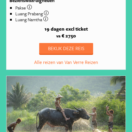
Bezienswaardigheden
Pakse
Luang Prabang
Luang Namtha
19 dagen
excl ticket
€ 2750
va
BEKIJK DEZE REIS
Alle reizen van Van Verre Reizen