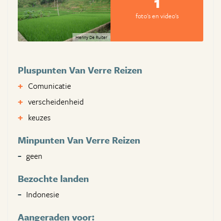
1
foto's en video's
Henny De Ruiter
Pluspunten Van Verre Reizen
Comunicatie
verscheidenheid
keuzes
Minpunten Van Verre Reizen
geen
Bezochte landen
Indonesie
Aangeraden voor: