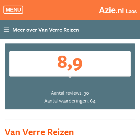
Azie
.nl
MENU
Laos
8,9
Aantal reviews: 30
Aantal waarderingen: 64
Van Verre Reizen