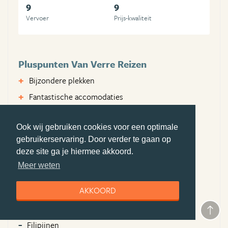
9
9
Vervoer
Prijs-kwaliteit
Pluspunten Van Verre Reizen
Bijzondere plekken
Fantastische accomodaties
Ontzorgen
Ook wij gebruiken cookies voor een optimale
Minpunten Van Verre Reizen
gebruikerservaring. Door verder te gaan op
Geen
deze site ga je hiermee akkoord.
Meer weten
Bezochte landen
AKKOORD
Sri Lanka
Thailand
Filipijnen