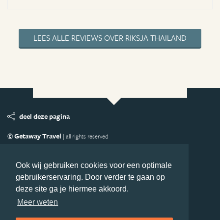
LEES ALLE REVIEWS OVER RIKSJA THAILAND
deel deze pagina
© Getaway Travel
| all rights reserved
Adverteren
Handige Links
Algemene Voorwaarden
Copyright
Privacy statement
Disclaimer
Cookies
Ook wij gebruiken cookies voor een optimale
gebruikerservaring. Door verder te gaan op
Volg Azie.nl
deze site ga je hiermee akkoord.
Nieuwsbrief
Facebook
Meer weten