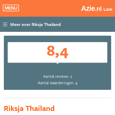
Azie
.nl
MENU
Laos
8,4
Aantal reviews: 2
Aantal waarderingen: 4
Riksja Thailand