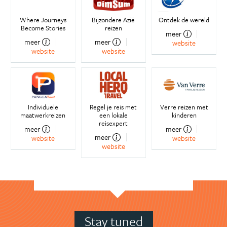
Where Journeys
Bijzondere Azië
Ontdek de wereld
Become Stories
reizen
meer
meer
meer
website
website
website
Individuele
Regel je reis met
Verre reizen met
maatwerkreizen
een lokale
kinderen
reisexpert
meer
meer
meer
website
website
website
Stay tuned