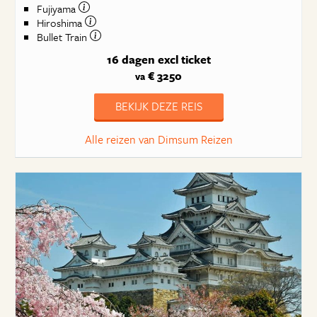
Fujiyama
Hiroshima
Bullet Train
16 dagen
excl ticket
€ 3250
va
BEKIJK DEZE REIS
Alle reizen van Dimsum Reizen