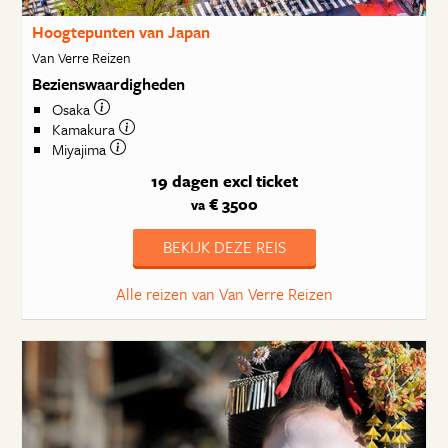
Hoogtepunten van Japan
Van Verre Reizen
Bezienswaardigheden
Osaka
Kamakura
Miyajima
19 dagen
excl ticket
€ 3500
va
BEKIJK DEZE REIS
Alle reizen van Van Verre Reizen