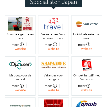
Specialisten Japan
Bouw je eigen Japan
Verre reizen. Voor
Individuele reizen op
reis
iedereen uniek.
maat
meer
meer
meer
website
website
website
Met oog voor de
Vakanties voor
Ontdek het zélf met
wereld
reizigers
Vámonos!
meer
meer
meer
website
website
website