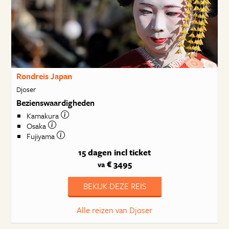
Rondreis Japan
Djoser
Bezienswaardigheden
Kamakura
Osaka
Fujiyama
15 dagen
incl ticket
€ 3495
va
BEKIJK DEZE REIS
Alle reizen van Djoser