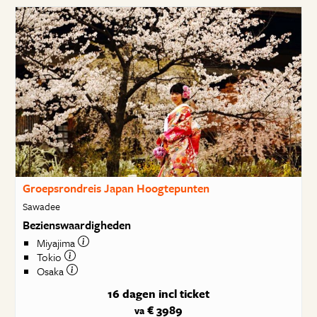
Groepsrondreis Japan Hoogtepunten
Sawadee
Bezienswaardigheden
Miyajima
Tokio
Osaka
16 dagen
incl ticket
€ 3989
va