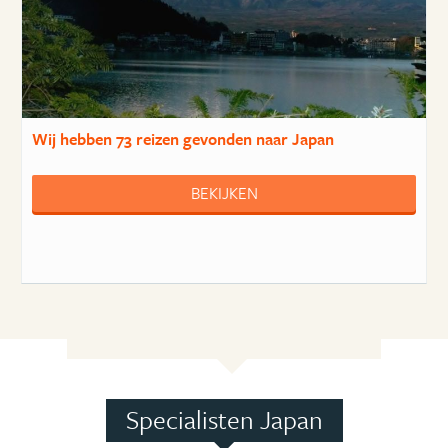
Wij hebben
73 reizen
gevonden naar Japan
BEKIJKEN
Specialisten Japan