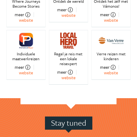
Where Journeys
Ontdek de wereld
Ontdek het zélf met
Become Stories
Vámonos!
meer
meer
meer
website
website
website
Individuele
Regel je reis met
Verre reizen met
maatwerkreizen
een lokale
kinderen
reisexpert
meer
meer
meer
website
website
website
Stay tuned