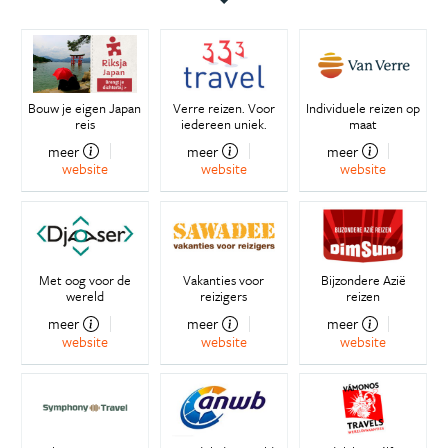
Bouw je eigen Japan
Verre reizen. Voor
Individuele reizen op
reis
iedereen uniek.
maat
meer
meer
meer
website
website
website
Met oog voor de
Vakanties voor
Bijzondere Azië
wereld
reizigers
reizen
meer
meer
meer
website
website
website