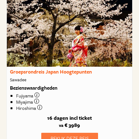
Groepsrondreis Japan Hoogtepunten
Sawadee
Bezienswaardigheden
Fujiyama
Miyajima
Hiroshima
16 dagen
incl ticket
€ 3989
va
BEKIJK DEZE REIS