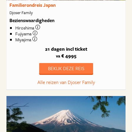
Familierondreis Japan
Djoser Family
Bezienswaardigheden
Hiroshima
Fujiyama
Miyajima
21 dagen
incl ticket
€ 4995
va
BEKIJK DEZE REIS
Alle reizen van Djoser Family