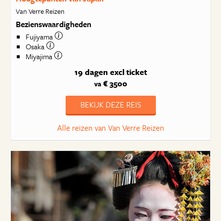
Van Verre Reizen
Bezienswaardigheden
Fujiyama
Osaka
Miyajima
19 dagen
excl ticket
€ 3500
va
BEKIJK DEZE REIS
Alle reizen van Van Verre Reizen