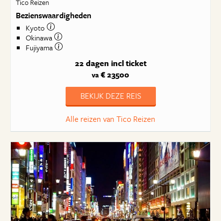
Tico Reizen
Bezienswaardigheden
Kyoto
Okinawa
Fujiyama
22 dagen
incl ticket
€ 23500
va
BEKIJK DEZE REIS
Alle reizen van Tico Reizen