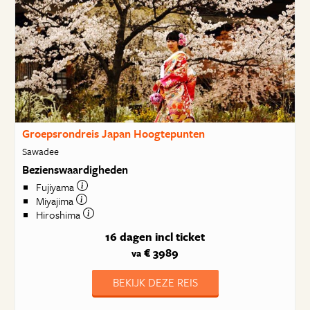
Groepsrondreis Japan Hoogtepunten
Sawadee
Bezienswaardigheden
Fujiyama
Miyajima
Hiroshima
16 dagen
incl ticket
€ 3989
va
BEKIJK DEZE REIS