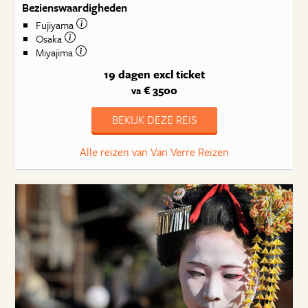
Bezienswaardigheden
Fujiyama
Osaka
Miyajima
19 dagen
excl ticket
€ 3500
va
BEKIJK DEZE REIS
Alle reizen van Van Verre Reizen