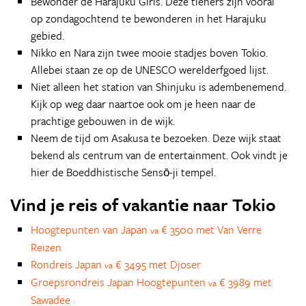
Bewonder de Harajuku Girls. Deze tieners zijn vooral
op zondagochtend te bewonderen in het Harajuku
gebied.
Nikko en Nara zijn twee mooie stadjes boven Tokio.
Allebei staan ze op de UNESCO werelderfgoed lijst.
Niet alleen het station van Shinjuku is adembenemend.
Kijk op weg daar naartoe ook om je heen naar de
prachtige gebouwen in de wijk.
Neem de tijd om Asakusa te bezoeken. Deze wijk staat
bekend als centrum van de entertainment. Ook vindt je
hier de Boeddhistische Sensō-ji tempel.
Vind je reis of vakantie naar Tokio
Hoogtepunten van Japan
€ 3500 met Van Verre
va
Reizen
Rondreis Japan
€ 3495 met Djoser
va
Groepsrondreis Japan Hoogtepunten
€ 3989 met
va
Sawadee