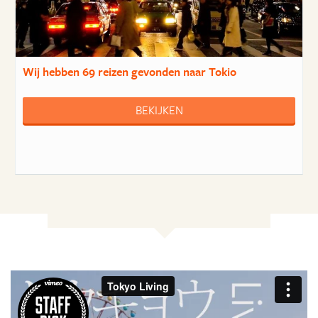
Wij hebben
69 reizen
gevonden naar Tokio
BEKIJKEN