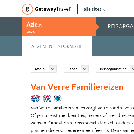
alle sites
Getaway
Travel
©
Azie
REISORGA
.nl
Japan
ALGEMENE INFORMATIE
Azie.nl
Japan
Reisorganisaties
Van Verre Familiereizen
Van Verre Familiereizen verzorgt verre rondreizen
Of je nu reist met kleintjes, tieners of met drie gen
wensen. Omdat onze reisspecialisten zelf ouders zi
plannen die voor iedereen een feest is. Denk aan e