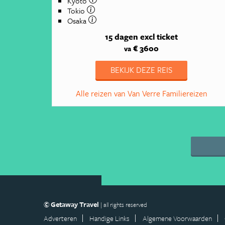
Kyoto
Tokio
Osaka
15 dagen
excl ticket
€ 3600
va
BEKIJK DEZE REIS
Alle reizen van Van Verre Familiereizen
© Getaway Travel
| all rights reserved
Adverteren
Handige Links
Algemene Voorwaarden