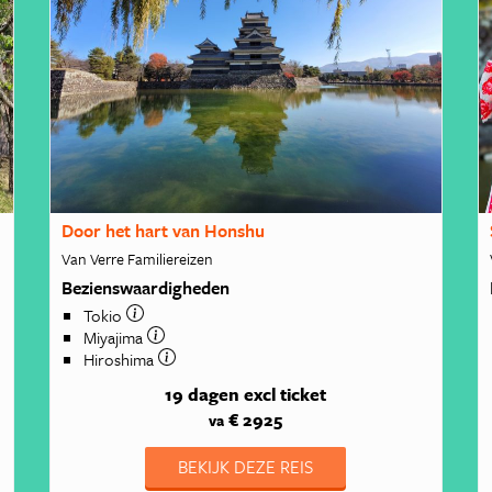
Door het hart van Honshu
Van Verre Familiereizen
Bezienswaardigheden
Tokio
Miyajima
Hiroshima
19 dagen
excl ticket
€ 2925
va
BEKIJK DEZE REIS