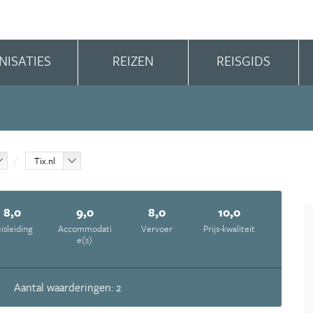
NISATIES
REIZEN
REISGIDS
Tix.nl
8,0
9,0
8,0
10,0
isleiding
Accommodati
Vervoer
Prijs-kwaliteit
e(s)
Aantal waarderingen: 2