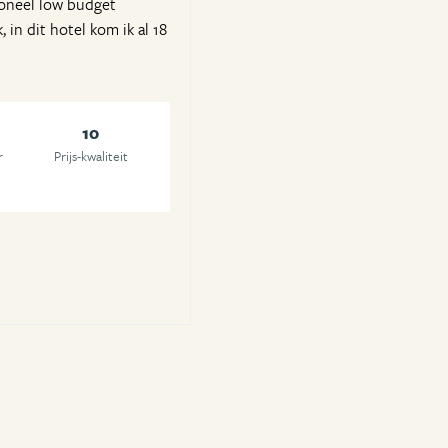
soneel low budget
 in dit hotel kom ik al 18
10
r
Prijs-kwaliteit