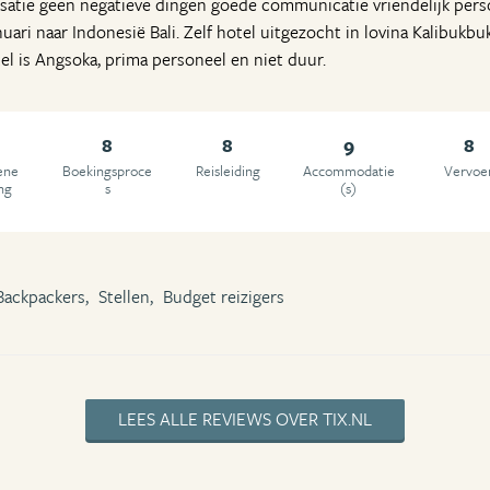
nisatie geen negatieve dingen goede communicatie vriendelijk per
uari naar Indonesië Bali. Zelf hotel uitgezocht in lovina Kalibukbuk,
el is Angsoka, prima personeel en niet duur.
8
8
9
8
ene
Boekingsproce
Reisleiding
Accommodatie
Vervoe
ng
s
(s)
Backpackers,
Stellen,
Budget reizigers
LEES ALLE REVIEWS OVER TIX.NL