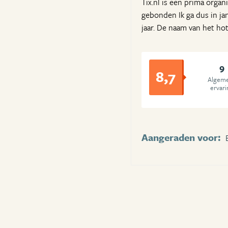
Tix.nl is een prima orga
gebonden Ik ga dus in jan
jaar. De naam van het hot
9
8,7
Algem
ervari
Aangeraden voor: