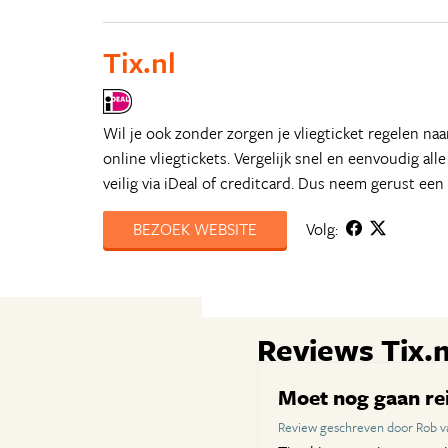
Tix.nl
Wil je ook zonder zorgen je vliegticket regelen n
online vliegtickets. Vergelijk snel en eenvoudig all
veilig via iDeal of creditcard. Dus neem gerust een 
BEZOEK WEBSITE
Volg:
Reviews Tix.n
Moet nog gaan re
Review geschreven door Rob v