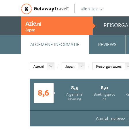
alle sites
Getaway
Travel
©
Azie
REISORGA
.nl
Japan
ALGEMENE INFORMATIE
REVIEWS
Azie.nl
Japan
Reisorganisaties
8,5
8,0
8,6
Algemene
Boekingsproc
Re
ervaring
es
Aantal reviews: 1