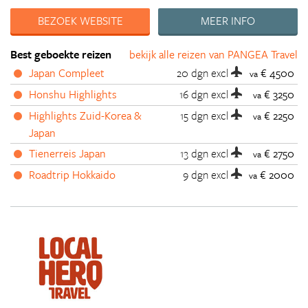
BEZOEK WEBSITE
MEER INFO
Best geboekte reizen
bekijk alle reizen van PANGEA Travel
Japan Compleet
20 dgn
excl
€ 4500
va
Honshu Highlights
16 dgn
excl
€ 3250
va
Highlights Zuid-Korea &
15 dgn
excl
€ 2250
va
Japan
Tienerreis Japan
13 dgn
excl
€ 2750
va
Roadtrip Hokkaido
9 dgn
excl
€ 2000
va