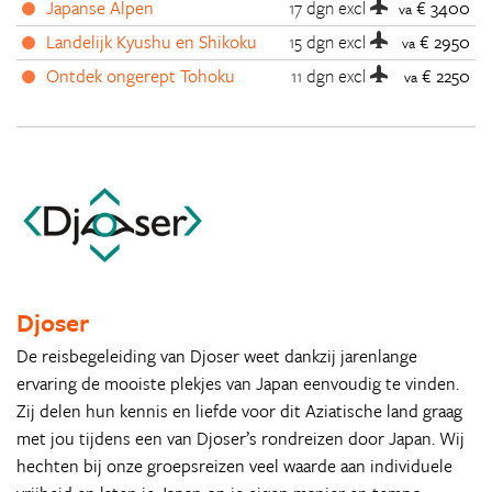
Japanse Alpen
17 dgn
excl
€ 3400
va
Landelijk Kyushu en Shikoku
15 dgn
excl
€ 2950
va
Ontdek ongerept Tohoku
11 dgn
excl
€ 2250
va
Djoser
De reisbegeleiding van Djoser weet dankzij jarenlange
ervaring de mooiste plekjes van Japan eenvoudig te vinden.
Zij delen hun kennis en liefde voor dit Aziatische land graag
met jou tijdens een van Djoser’s rondreizen door Japan. Wij
hechten bij onze groepsreizen veel waarde aan individuele