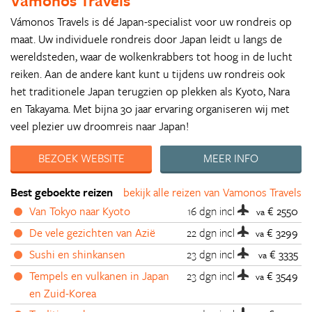
Vamonos Travels
Vámonos Travels is dé Japan-specialist voor uw rondreis op
maat. Uw individuele rondreis door Japan leidt u langs de
wereldsteden, waar de wolkenkrabbers tot hoog in de lucht
reiken. Aan de andere kant kunt u tijdens uw rondreis ook
het traditionele Japan terugzien op plekken als Kyoto, Nara
en Takayama. Met bijna 30 jaar ervaring organiseren wij met
veel plezier uw droomreis naar Japan!
BEZOEK WEBSITE
MEER INFO
Best geboekte reizen
bekijk alle reizen van Vamonos Travels
Van Tokyo naar Kyoto
16 dgn
incl
€ 2550
va
De vele gezichten van Azië
22 dgn
incl
€ 3299
va
Sushi en shinkansen
23 dgn
incl
€ 3335
va
Tempels en vulkanen in Japan
23 dgn
incl
€ 3549
va
en Zuid-Korea