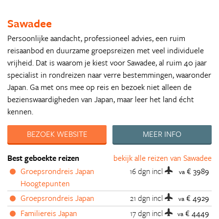
Sawadee
Persoonlijke aandacht, professioneel advies, een ruim
reisaanbod en duurzame groepsreizen met veel individuele
vrijheid. Dat is waarom je kiest voor Sawadee, al ruim 40 jaar
specialist in rondreizen naar verre bestemmingen, waaronder
Japan. Ga met ons mee op reis en bezoek niet alleen de
bezienswaardigheden van Japan, maar leer het land écht
kennen.
BEZOEK WEBSITE
MEER INFO
Best geboekte reizen
bekijk alle reizen van Sawadee
Groepsrondreis Japan
16 dgn
incl
€ 3989
va
Hoogtepunten
Groepsrondreis Japan
21 dgn
incl
€ 4929
va
Familiereis Japan
17 dgn
incl
€ 4449
va