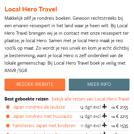
Local Hero Travel
Makkelijk zélf je rondreis boeken. Gewoon rechtstreeks bij
een ervaren reisexpert in het land waar je heen wilt. Bij Local
Hero Travel brengen wij je in contact met onze reisexpert ter
plaatse, je local Hero. Samen met je local Hero maak je reis
100% op maat. Zo wordt je reis uniek en kom je echt dichtbij
je bestemming, want je local Hero is zelf onderdeel van de
lokale gemeenschap. Bij Local Hero Travel boek je veilig met
ANVR /SGR.
BEZOEK WEBSITE
MEER INFO
Best geboekte reizen
bekijk alle reizen van Local Hero Travel
Japan rondreis de leukste
14 dgn
excl
€ 2155
va
Japan rondreis met huurauto
14 dgn
excl
€ 2215
va
Familiereis Japan met kinderen
11 dgn
excl
€ 1535
va