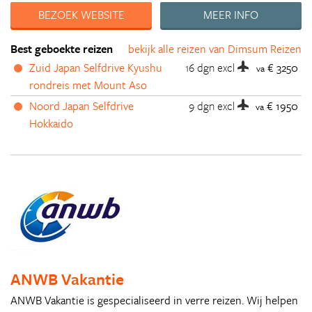
BEZOEK WEBSITE
MEER INFO
Best geboekte reizen
bekijk alle reizen van Dimsum Reizen
Zuid Japan Selfdrive Kyushu
16 dgn
excl
€ 3250
va
rondreis met Mount Aso
Noord Japan Selfdrive
9 dgn
excl
€ 1950
va
Hokkaido
ANWB Vakantie
ANWB Vakantie is gespecialiseerd in verre reizen. Wij helpen