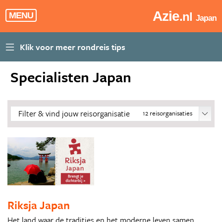
Azie
.nl
MENU
Japan
Specialisten Japan
Filter & vind jouw reisorganisatie
12
reisorganisaties
Riksja Japan
Het land waar de tradities en het moderne leven samen