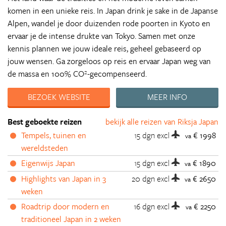
komen in een unieke reis. In Japan drink je sake in de Japanse
Alpen, wandel je door duizenden rode poorten in Kyoto en
ervaar je de intense drukte van Tokyo. Samen met onze
kennis plannen we jouw ideale reis, geheel gebaseerd op
jouw wensen. Ga zorgeloos op reis en ervaar Japan weg van
de massa en 100% CO²-gecompenseerd.
BEZOEK WEBSITE
MEER INFO
Best geboekte reizen
bekijk alle reizen van Riksja Japan
Tempels, tuinen en
15 dgn
excl
€ 1998
va
wereldsteden
Eigenwijs Japan
15 dgn
excl
€ 1890
va
Highlights van Japan in 3
20 dgn
excl
€ 2650
va
weken
Roadtrip door modern en
16 dgn
excl
€ 2250
va
traditioneel Japan in 2 weken