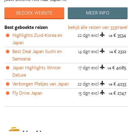
BEZOEK WEBSITE
MEER INFO
Best geboekte reizen
bekijk alle reizen van 333travel
Highlights Zuid-Korea en
22 dgn
excl
€ 3534
va
Japan
Best Deal Japan Sushi en
14 dgn
excl
€ 2322
va
Samoerai
Japan Highlights Winter
17 dgn
excl
€ 4085
va
Deluxe
Verborgen Plekjes van Japan
22 dgn
excl
€ 4233
va
Fly Drive Japan
15 dgn
excl
€ 2747
va