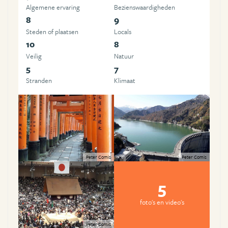
Algemene ervaring
Beziens­waardigheden
8
9
Steden of plaatsen
Locals
10
8
Veilig
Natuur
5
7
Stranden
Klimaat
Peter Comis
Peter Comis
5
foto's en video's
Peter Comis