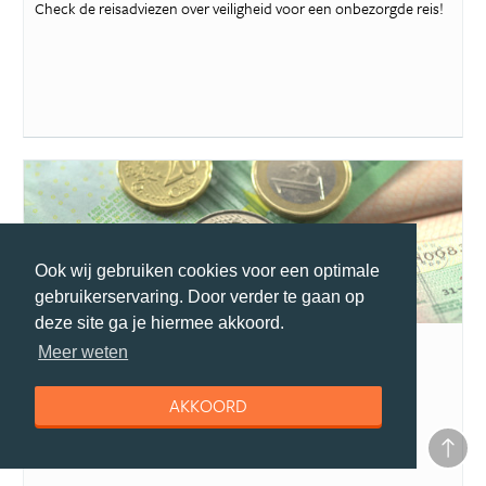
Check de reisadviezen over veiligheid voor een onbezorgde reis!
Ook wij gebruiken cookies voor een optimale
gebruikerservaring. Door verder te gaan op
reisgids
deze site ga je hiermee akkoord.
Paspoort en visum Japan
Meer weten
Reis je binnenkort naar Japan, of via Japan naar een andere
bestemming? Dan heb je wellicht een...
AKKOORD