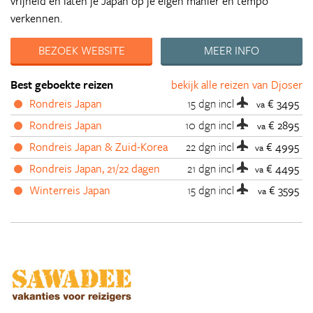
vrijheid en laten je Japan op je eigen manier en tempo
verkennen.
BEZOEK WEBSITE
MEER INFO
Best geboekte reizen
bekijk alle reizen van Djoser
Rondreis Japan
15 dgn
incl
€ 3495
va
Rondreis Japan
10 dgn
incl
€ 2895
va
Rondreis Japan & Zuid-Korea
22 dgn
incl
€ 4995
va
Rondreis Japan, 21/22 dagen
21 dgn
incl
€ 4495
va
Winterreis Japan
15 dgn
incl
€ 3595
va