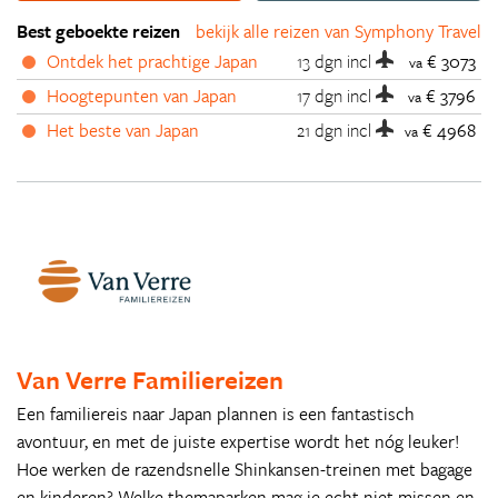
Best geboekte reizen
bekijk alle reizen van Symphony Travel
Ontdek het prachtige Japan
13 dgn
incl
€ 3073
va
Hoogtepunten van Japan
17 dgn
incl
€ 3796
va
Het beste van Japan
21 dgn
incl
€ 4968
va
Van Verre Familiereizen
Een familiereis naar Japan plannen is een fantastisch
avontuur, en met de juiste expertise wordt het nóg leuker!
Hoe werken de razendsnelle Shinkansen-treinen met bagage
en kinderen? Welke themaparken mag je echt niet missen en