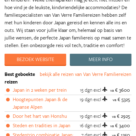
hoe vind je de leukste, kindvriendelijke accommodaties? De
familiespecialisten van Van Verre Familiereizen hebben zelf
met hun kinderen door Japan gereisd en kennen alle ins en
outs. Wij staan voor jullie klaar om, helemaal op basis van
jullie wensen, de perfecte Japan familiereis op maat samen te
stellen. Een onbezorgde reis vol tech, traditie en comfort!
BEZOEK WEBSITE
MEER INFO
Best geboekte
bekijk alle reizen van Van Verre Familiereizen
reizen
Japan in 2 weken per trein
15 dgn
excl
€ 3600
va
Hoogtepunten Japan & de
19 dgn
excl
€ 5325
va
Japanse Alpen
Door het hart van Honshu
19 dgn
excl
€ 2925
va
Steden en tradities in Japan
16 dgn
excl
€ 3400
va
Stedentrip combinatie Japan:
7 dgn
excl
€ 1350
va