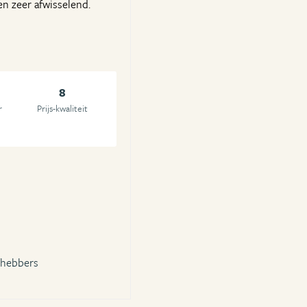
n zeer afwisselend.
8
r
Prijs-kwaliteit
fhebbers