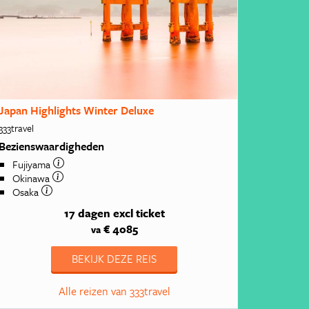
Japan Highlights Winter Deluxe
333travel
Bezienswaardigheden
Fujiyama
Okinawa
Osaka
17 dagen
excl ticket
€ 4085
va
BEKIJK DEZE REIS
Alle reizen van 333travel