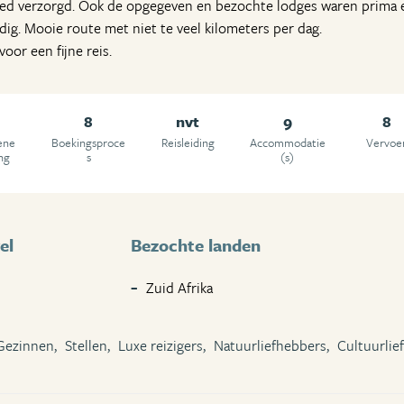
oed verzorgd. Ook de opgegeven en bezochte lodges waren prima e
dig. Mooie route met niet te veel kilometers per dag.
oor een fijne reis.
8
nvt
9
8
ene
Boekingsproce
Reisleiding
Accommodatie
Vervoe
ng
s
(s)
el
Bezochte landen
Zuid Afrika
Gezinnen,
Stellen,
Luxe reizigers,
Natuurliefhebbers,
Cultuurlie