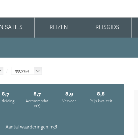
NISATIES
REIZEN
REISGIDS
333travel
8,7
8,7
8,9
8,8
isleiding
Accommodati
Vervoer
Prijs-kwaliteit
e(s)
Aantal waarderingen: 138