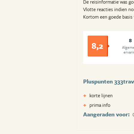
De reisinformatie was g
Vlotte reacties indien no
Kortom een goede basis v
8
8,2
Algem
ervari
Pluspunten 333trav
korte lijnen
prima info
Aangeraden voor: