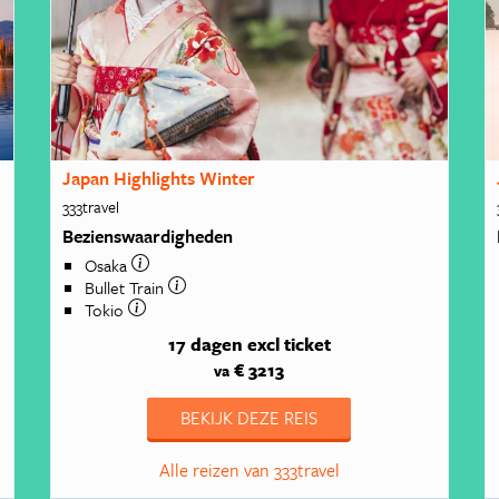
Japan Highlights Winter
333travel
Bezienswaardigheden
Osaka
Bullet Train
Tokio
17 dagen
excl ticket
€ 3213
va
BEKIJK DEZE REIS
Alle reizen van 333travel