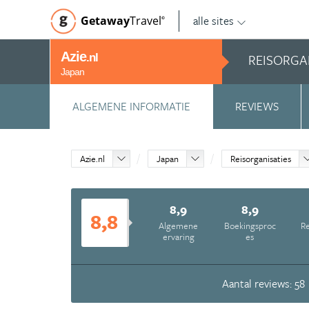
alle sites
Getaway
Travel
©
Azie
REISORGA
.nl
Japan
ALGEMENE INFORMATIE
REVIEWS
Azie.nl
Japan
Reisorganisaties
8,9
8,9
8,8
Algemene
Boekingsproc
Re
ervaring
es
Aantal reviews: 58