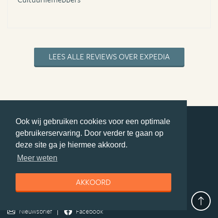
LEES ALLE REVIEWS OVER EXPEDIA
Ook wij gebruiken cookies voor een optimale
gebruikerservaring. Door verder te gaan op
deel deze pagina
deze site ga je hiermee akkoord.
© Getaway Travel
| all rights reserved
Meer weten
Adverteren
Handige Links
Algemene Voorwaarden
Copyright
Privacy statement
Disclaimer
Cookies
AKKOORD
Volg Azie.nl
Nieuwsbrief
Facebook