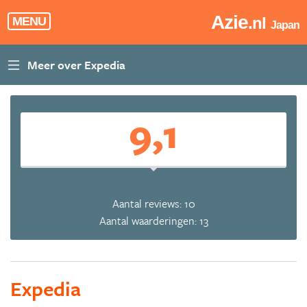
Azie
.nl
MENU
Japan
9,1
Aantal reviews: 10
Aantal waarderingen: 13
Expedia