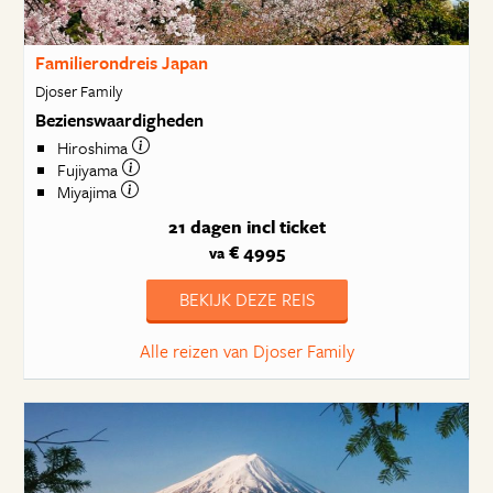
Familierondreis Japan
Djoser Family
Bezienswaardigheden
Hiroshima
Fujiyama
Miyajima
21 dagen
incl ticket
€ 4995
va
BEKIJK DEZE REIS
Alle reizen van Djoser Family