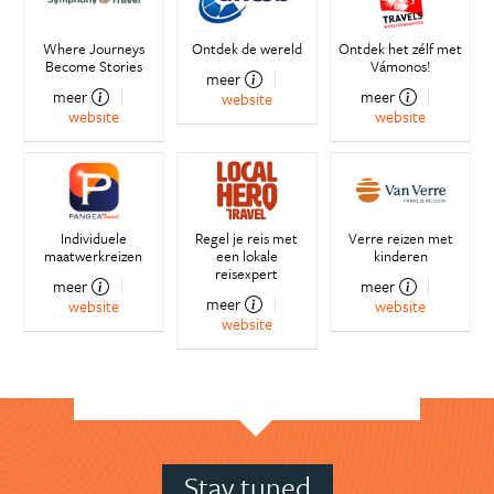
Where Journeys
Ontdek de wereld
Ontdek het zélf met
Become Stories
Vámonos!
meer
meer
meer
website
website
website
Individuele
Regel je reis met
Verre reizen met
maatwerkreizen
een lokale
kinderen
reisexpert
meer
meer
meer
website
website
website
Stay tuned