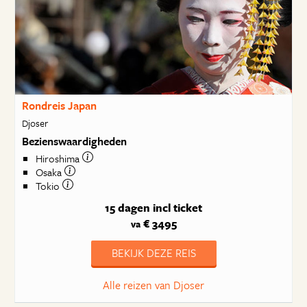
Rondreis Japan
Djoser
Bezienswaardigheden
Hiroshima
Osaka
Tokio
15 dagen
incl ticket
€ 3495
va
BEKIJK DEZE REIS
Alle reizen van Djoser