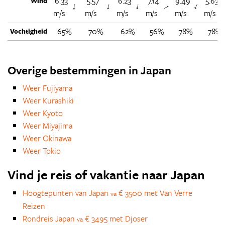
6.33
5.57
6.23
7.14
9.49
5.63
Wind
↑
↑
↑
↑
↑
m/s
m/s
m/s
m/s
m/s
m/s
65%
70%
62%
56%
78%
78%
Vochtigheid
Overige bestemmingen in Japan
Weer Fujiyama
Weer Kurashiki
Weer Kyoto
Weer Miyajima
Weer Okinawa
Weer Tokio
Vind je reis of vakantie naar Japan
Hoogtepunten van Japan
€ 3500 met Van Verre
va
Reizen
Rondreis Japan
€ 3495 met Djoser
va