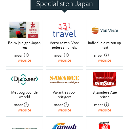
Specialisten Japan
Bouw je eigen Japan
Verre reizen. Voor
Individuele reizen op
reis
iedereen uniek.
maat
meer
meer
meer
website
website
website
Met oog voor de
Vakanties voor
Bijzondere Azië
wereld
reizigers
reizen
meer
meer
meer
website
website
website