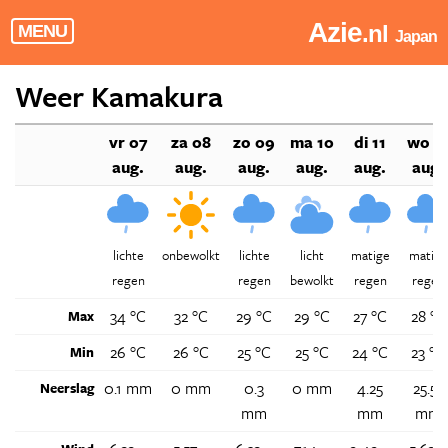
Azie
.nl
MENU
Japan
Weer Kamakura
vr 07
za 08
zo 09
ma 10
di 11
wo 1
aug.
aug.
aug.
aug.
aug.
aug.
lichte
onbewolkt
lichte
licht
matige
matige
regen
regen
bewolkt
regen
regen
34 °C
32 °C
29 °C
29 °C
27 °C
28 °C
Max
26 °C
26 °C
25 °C
25 °C
24 °C
23 °C
Min
0.1 mm
0 mm
0.3
0 mm
4.25
25.55
Neerslag
mm
mm
mm