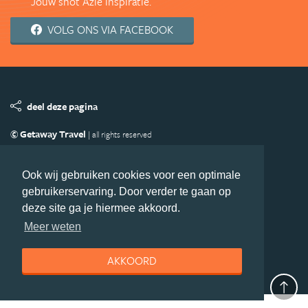
Jouw shot Azië inspiratie.
VOLG ONS VIA FACEBOOK
deel deze pagina
© Getaway Travel
| all rights reserved
Adverteren
Handige Links
Algemene Voorwaarden
Copyright
Privacy statement
Disclaimer
Cookies
Ook wij gebruiken cookies voor een optimale
gebruikerservaring. Door verder te gaan op
Volg Azie.nl
deze site ga je hiermee akkoord.
Nieuwsbrief
Facebook
Meer weten
AKKOORD