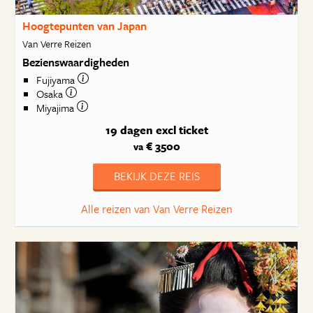
Hoogtepunten van Japan
Van Verre Reizen
Bezienswaardigheden
Fujiyama
Osaka
Miyajima
19 dagen
excl ticket
€ 3500
va
BEKIJK DEZE REIS
Alle reizen van Van Verre Reizen