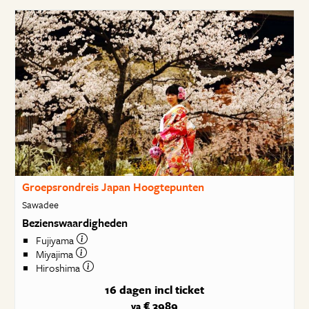
Groepsrondreis Japan Hoogtepunten
Sawadee
Bezienswaardigheden
Fujiyama
Miyajima
Hiroshima
16 dagen
incl ticket
€ 3989
va