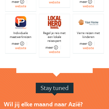
meer
meer
website
website
website
Individuele
Regel je reis met
Verre reizen met
maatwerkreizen
een lokale
kinderen
reisexpert
meer
meer
meer
website
website
website
Stay tuned
Wil jij elke maand naar Azië?