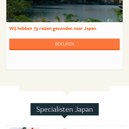
Wij hebben
73 reizen
gevonden naar Japan
BEKIJKEN
Specialisten Japan