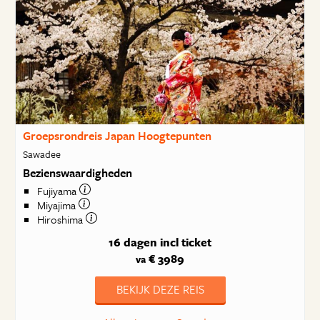
Groepsrondreis Japan Hoogtepunten
Sawadee
Bezienswaardigheden
Fujiyama
Miyajima
Hiroshima
16 dagen
incl ticket
€ 3989
va
BEKIJK DEZE REIS