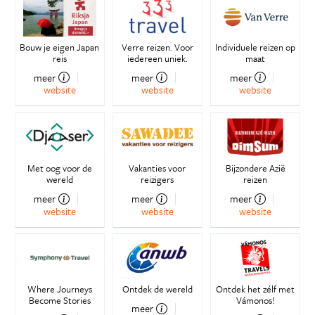
Bouw je eigen Japan
Verre reizen. Voor
Individuele reizen op
reis
iedereen uniek.
maat
meer
meer
meer
website
website
website
Met oog voor de
Vakanties voor
Bijzondere Azië
wereld
reizigers
reizen
meer
meer
meer
website
website
website
Where Journeys
Ontdek de wereld
Ontdek het zélf met
Become Stories
Vámonos!
meer