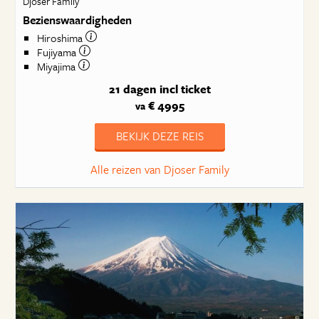
Djoser Family
Bezienswaardigheden
Hiroshima
Fujiyama
Miyajima
21 dagen
incl ticket
€ 4995
va
BEKIJK DEZE REIS
Alle reizen van Djoser Family