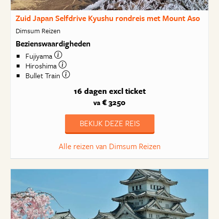
Zuid Japan Selfdrive Kyushu rondreis met Mount Aso
Dimsum Reizen
Bezienswaardigheden
Fujiyama
Hiroshima
Bullet Train
16 dagen
excl ticket
€ 3250
va
BEKIJK DEZE REIS
Alle reizen van Dimsum Reizen