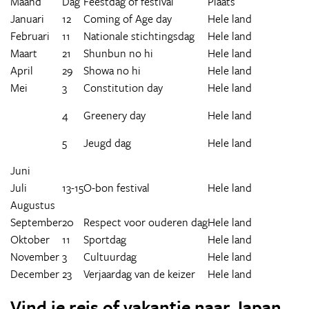
Maand
Dag
Feestdag of festival
Plaats
Januari
12
Coming of Age day
Hele land
Februari
11
Nationale stichtingsdag
Hele land
Maart
21
Shunbun no hi
Hele land
April
29
Showa no hi
Hele land
Mei
3
Constitution day
Hele land
4
Greenery day
Hele land
5
Jeugd dag
Hele land
Juni
Juli
13-15
O-bon festival
Hele land
Augustus
September
20
Respect voor ouderen dag
Hele land
Oktober
11
Sportdag
Hele land
November
3
Cultuurdag
Hele land
December
23
Verjaardag van de keizer
Hele land
Vind je reis of vakantie naar Japan