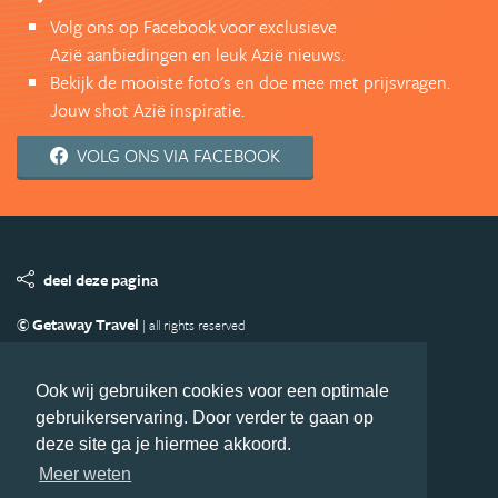
Volg ons op Facebook voor exclusieve
Azië aanbiedingen en leuk Azië nieuws.
Bekijk de mooiste foto's en doe mee met prijsvragen.
Jouw shot Azië inspiratie.
VOLG ONS VIA FACEBOOK
deel deze pagina
© Getaway Travel
| all rights reserved
Adverteren
Handige Links
Algemene Voorwaarden
Copyright
Privacy statement
Disclaimer
Cookies
Ook wij gebruiken cookies voor een optimale
gebruikerservaring. Door verder te gaan op
Volg Azie.nl
deze site ga je hiermee akkoord.
Nieuwsbrief
Facebook
Meer weten