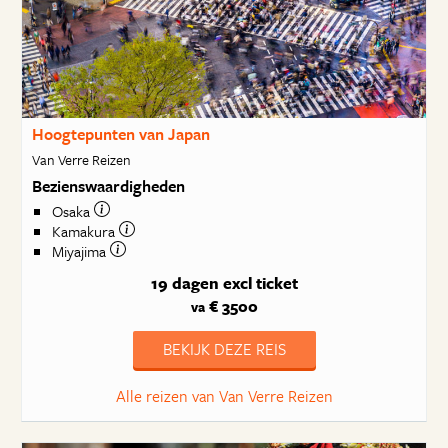
Hoogtepunten van Japan
Van Verre Reizen
Bezienswaardigheden
Osaka
Kamakura
Miyajima
19 dagen
excl ticket
€ 3500
va
BEKIJK DEZE REIS
Alle reizen van Van Verre Reizen