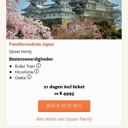
Familierondreis Japan
Djoser Family
Bezienswaardigheden
Bullet Train
Hiroshima
Osaka
21 dagen
incl ticket
€ 4995
va
BEKIJK DEZE REIS
Alle reizen van Djoser Family