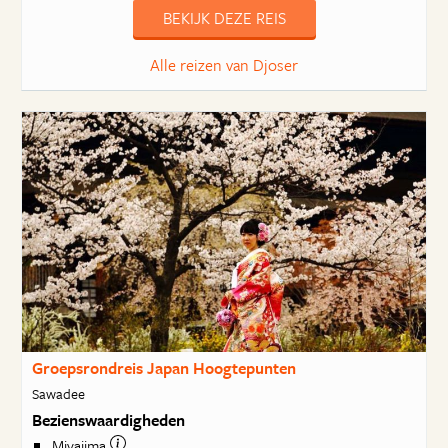
BEKIJK DEZE REIS
Alle reizen van Djoser
Groepsrondreis Japan Hoogtepunten
Sawadee
Bezienswaardigheden
Miyajima