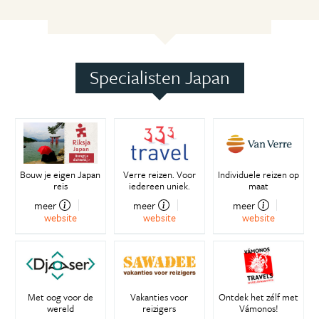
Specialisten Japan
Bouw je eigen Japan
Verre reizen. Voor
Individuele reizen op
reis
iedereen uniek.
maat
meer
meer
meer
website
website
website
Met oog voor de
Vakanties voor
Ontdek het zélf met
wereld
reizigers
Vámonos!