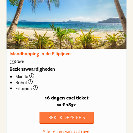
Islandhopping in de Filipijnen
333travel
Bezienswaardigheden
Manilla
Bohol
Filipijnen
16 dagen
excl ticket
€ 1832
va
BEKIJK DEZE REIS
Alle reizen van 333travel