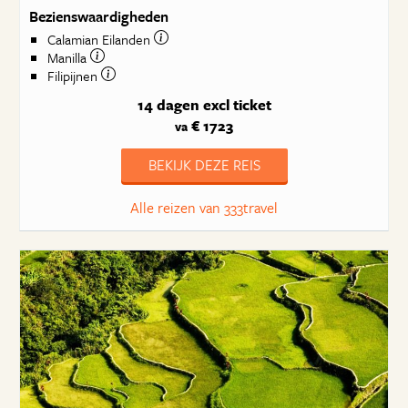
Bezienswaardigheden
Calamian Eilanden
Manilla
Filipijnen
14 dagen
excl ticket
€ 1723
va
BEKIJK DEZE REIS
Alle reizen van 333travel