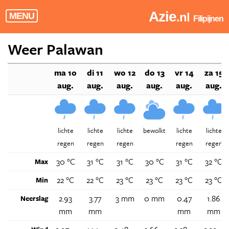
Azie
.nl
MENU
Filipijnen
Weer Palawan
ma 10
di 11
wo 12
do 13
vr 14
za 15
aug.
aug.
aug.
aug.
aug.
aug.
lichte
lichte
lichte
bewolkt
lichte
lichte
regen
regen
regen
regen
regen
30 °C
31 °C
31 °C
30 °C
31 °C
32 °C
Max
22 °C
22 °C
23 °C
23 °C
23 °C
23 °C
Min
2.93
3.77
3 mm
0 mm
0.47
1.86
Neerslag
mm
mm
mm
mm