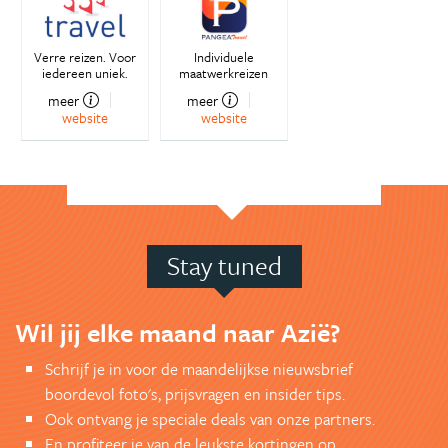
Verre reizen. Voor
Individuele
iedereen uniek.
maatwerkreizen
meer
meer
website
website
Stay tuned
Wil jij elke maand naar Azië?
Schrijf je in voor de maandelijkse nieuwsbrief
boordevol foto's, prijsvragen en insider tips.
Ook ontvang je speciale deals van onze partners.
En profiteer je van de leukste kortingen op