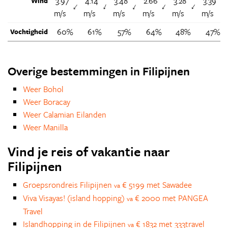
3.97
4.14
3.48
2.66
3.28
3.39
Wind
↑
↑
↑
↑
↑
↑
m/s
m/s
m/s
m/s
m/s
m/s
60%
61%
57%
64%
48%
47%
Vochtigheid
Overige bestemmingen in Filipijnen
Weer Bohol
Weer Boracay
Weer Calamian Eilanden
Weer Manilla
Vind je reis of vakantie naar
Filipijnen
Groepsrondreis Filipijnen
€ 5199 met Sawadee
va
Viva Visayas! (island hopping)
€ 2000 met PANGEA
va
Travel
Islandhopping in de Filipijnen
€ 1832 met 333travel
va