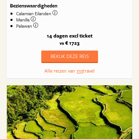
Bezienswaardigheden
Calamian Eilanden
Manilla
Palawan
14 dagen
excl ticket
€ 1723
va
BEKIJK DEZE REIS
Alle reizen van 333travel