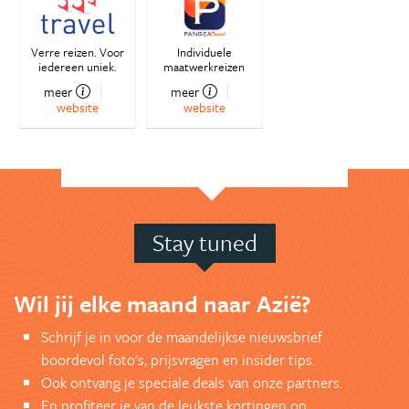
Verre reizen. Voor
Individuele
iedereen uniek.
maatwerkreizen
meer
meer
website
website
Stay tuned
Wil jij elke maand naar Azië?
Schrijf je in voor de maandelijkse nieuwsbrief
boordevol foto's, prijsvragen en insider tips.
Ook ontvang je speciale deals van onze partners.
En profiteer je van de leukste kortingen op