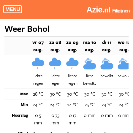
Azie
.nl
MENU
Filipijnen
Weer Bohol
vr 07
za 08
zo 09
ma 10
di 11
wo 12
aug.
aug.
aug.
aug.
aug.
aug.
lichte
lichte
lichte
licht
bewolkt
bewolkt
regen
regen
regen
bewolkt
28 °C
30 °C
30 °C
30 °C
30 °C
30 °C
Max
24 °C
24 °C
24 °C
25 °C
24 °C
24 °C
Min
0.5
0.73
0.17
0 mm
0 mm
0 mm
Neerslag
mm
mm
mm