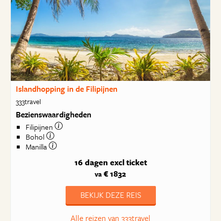
Islandhopping in de Filipijnen
333travel
Bezienswaardigheden
Filipijnen
Bohol
Manilla
16 dagen
excl ticket
€ 1832
va
BEKIJK DEZE REIS
Alle reizen van 333travel