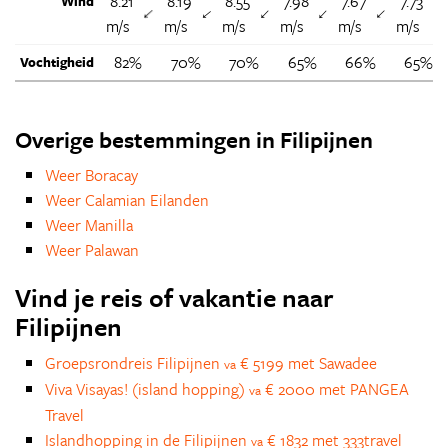
8.21
8.19
8.55
7.98
7.67
7.73
Wind
↑
↑
↑
↑
↑
m/s
m/s
m/s
m/s
m/s
m/s
82%
70%
70%
65%
66%
65%
Vochtigheid
Overige bestemmingen in Filipijnen
Weer Boracay
Weer Calamian Eilanden
Weer Manilla
Weer Palawan
Vind je reis of vakantie naar
Filipijnen
Groepsrondreis Filipijnen
€ 5199 met Sawadee
va
Viva Visayas! (island hopping)
€ 2000 met PANGEA
va
Travel
Islandhopping in de Filipijnen
€ 1832 met 333travel
va