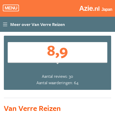
Azie
.nl
MENU
Japan
8,9
Aantal reviews: 30
Aantal waarderingen: 64
Van Verre Reizen