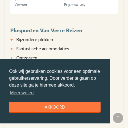
Vervoer
Prijs-kwaliteit
Pluspunten Van Verre Reizen
Bijzondere plekken
Fantastische accomodaties
Ontzorgen
Minpunten Van Verre Reizen
Ook wij gebruiken cookies voor een optimale
gebruikerservaring. Door verder te gaan op
Geen
deze site ga je hiermee akkoord.
Bezochte landen
Meer weten
Sri Lanka
AKKOORD
Thailand
Filipijnen