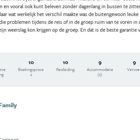
ien en vooral ook kunt beleven zonder dagenlang in bussen te zitten
aar wat werkelijk het verschil maakte was de buitengewoon leuke 
 die problemen tijdens de reis of in de groep ruim van te voren i
zijn weerslag kon krijgen op de groep. En dat is de beste garantie
10
10
9
9
ene
Boekingsproce
Reisleiding
Accommodatie
Vervoe
ing
s
(s)
Family
Gezinnen