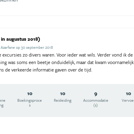
 in augustus 2018)
 Azarfane op 30 september 2018
e excursies zo divers waren. Voor ieder wat wils. Verder vond ik d
ing was soms een beetje onduidelijk, maar dat kwam voornamelijk
s de verkeerde informatie gaven over de tijd.
10
10
9
10
ene
Boekingsproce
Reisleiding
Accommodatie
Vervoe
ing
s
(s)