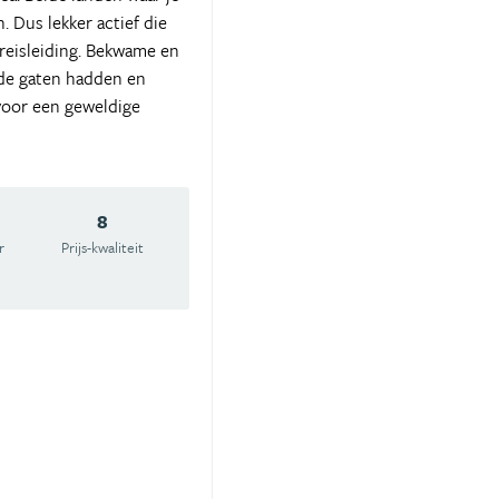
. Dus lekker actief die
reisleiding. Bekwame en
n de gaten hadden en
 voor een geweldige
8
r
Prijs-kwaliteit