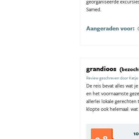
georganiseerde excursies
Samed.
Aangeraden voor:
grandioos
(bezocht
Review geschreven door Katja 
De reis bevat alles wat j
en het voornaamste gezel
allerlei lokale gerechten
klopte ook helemaal: wat
10
9,8