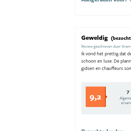
Geweldig
(bezocht
Review geschreven door Ikram
Ik vond het prettig dat d
schoon en luxe. De plann
gidsen en chauffeurs som
7
9,2
Algem
ervar