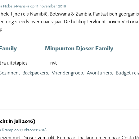
a Nobels-Iwanska op 11 november 2018
hele fijne reis Namibië, Botswana & Zambia. Fantastisch georganis
en nog steeds over naar 2 jaar. De helikoptervlucht boven Victoria 
p.
Family
Minpunten Djoser Family
tra uitstapjes
nvt
Gezinnen,
Backpackers,
Vriendengroep,
Avonturiers,
Budget reiz
ht in juli 2016)
n Kramp op 17 oktober 2018
eizen met Djoser gemaakt. Een naar Thailand en een naar Costa Ri