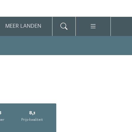
MEER LANDEN
8
8,1
oer
Prijs-kwaliteit