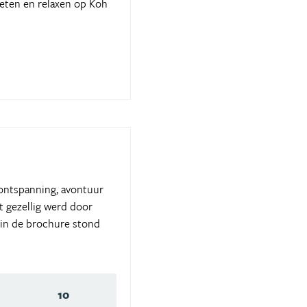
ieten en relaxen op Koh
, ontspanning, avontuur
t gezellig werd door
t in de brochure stond
10