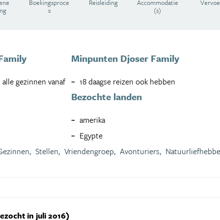
ene
Boekingsproce
Reisleiding
Accommodatie
Vervoe
ing
s
(s)
Family
Minpunten Djoser Family
alle gezinnen vanaf
18 daagse reizen ook hebben
Bezochte landen
amerika
Egypte
Gezinnen,
Stellen,
Vriendengroep,
Avonturiers,
Natuurliefhebbe
ezocht in juli 2016)