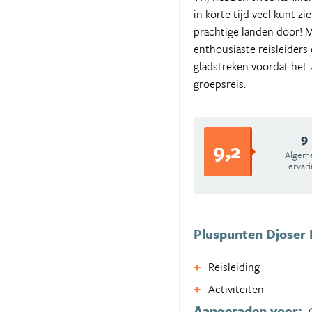
in korte tijd veel kunt z
prachtige landen door! M
enthousiaste reisleiders
gladstreken voordat het 
groepsreis.
9
9,2
Algem
ervar
Pluspunten Djoser 
Reisleiding
Activiteiten
Aangeraden voor: