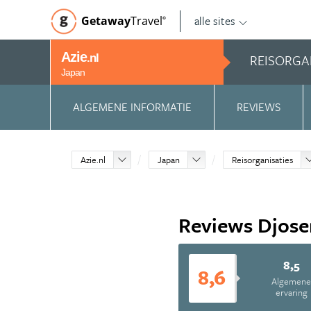
alle sites
Getaway
Travel
©
Azie
REISORGA
.nl
Japan
ALGEMENE INFORMATIE
REVIEWS
Azie.nl
Japan
Reisorganisaties
Reviews Djose
8,5
8,6
Algemen
ervaring