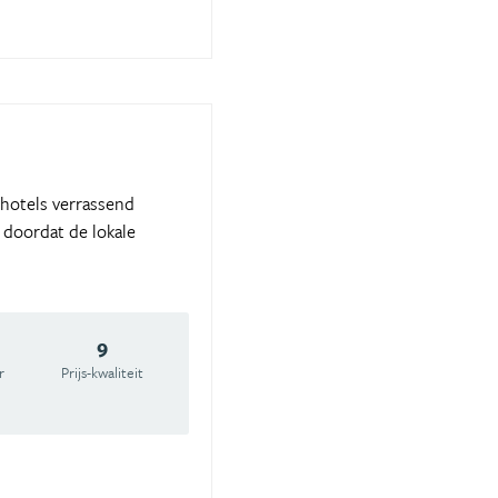
e hotels verrassend
 doordat de lokale
9
r
Prijs-kwaliteit