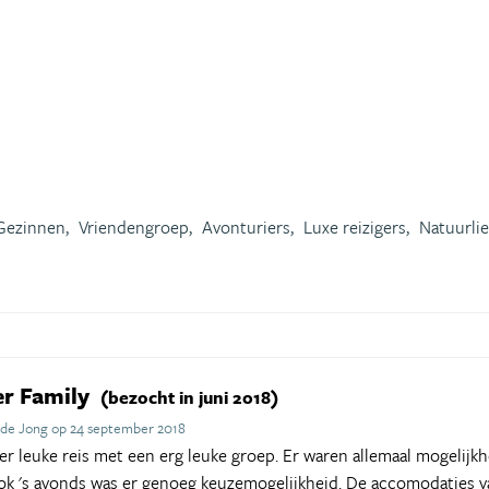
Gezinnen,
Vriendengroep,
Avonturiers,
Luxe reizigers,
Natuurlie
er Family
(bezocht in juni 2018)
de Jong op 24 september 2018
er leuke reis met een erg leuke groep. Er waren allemaal mogelijk
k 's avonds was er genoeg keuzemogelijkheid. De accomodaties v