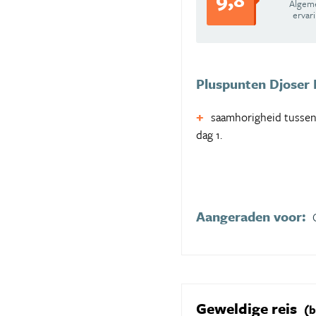
Algem
ervar
Pluspunten Djoser 
saamhorigheid tussen 
dag 1.
Aangeraden voor:
Geweldige reis
(b