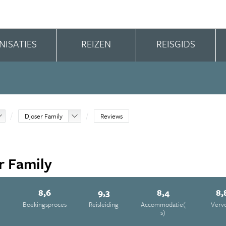
NISATIES
REIZEN
REISGIDS
Djoser Family
Reviews
r Family
8,6
9,3
8,4
8,
e
Boekingsproces
Reisleiding
Accommodatie(
Verv
s)