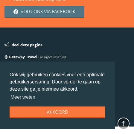
VOLG ONS VIA FACEBOOK
deel deze pagina
© Getaway Travel
| all rights reserved
Adverteren
Handige Links
Algemene Voorwaarden
Copyright
Privacy statement
Disclaimer
Cookies
Ook wij gebruiken cookies voor een optimale
gebruikerservaring. Door verder te gaan op
Volg Azie.nl
deze site ga je hiermee akkoord.
Nieuwsbrief
Facebook
Meer weten
AKKOORD