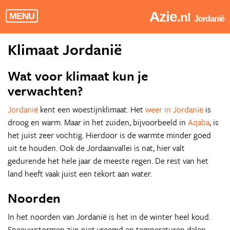
Azie
.nl
MENU
Jordanië
Klimaat Jordanië
Wat voor klimaat kun je
verwachten?
Jordanië
kent een woestijnklimaat. Het
weer in Jordanië
is
droog en warm. Maar in het zuiden, bijvoorbeeld in
Aqaba
, is
het juist zeer vochtig. Hierdoor is de warmte minder goed
uit te houden. Ook de Jordaanvallei is nat, hier valt
gedurende het hele jaar de meeste regen. De rest van het
land heeft vaak juist een tekort aan water.
Noorden
In het noorden van Jordanië is het in de winter heel koud.
Sneeuwstormen zijn niet vreemd en temperaturen dalen