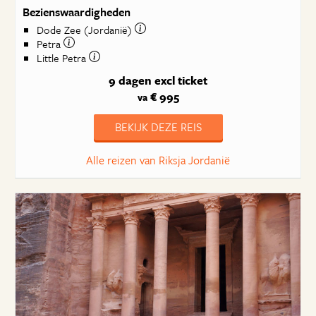
Bezienswaardigheden
Dode Zee (Jordanië)
Petra
Little Petra
9 dagen
excl ticket
€ 995
va
BEKIJK DEZE REIS
Alle reizen van Riksja Jordanië