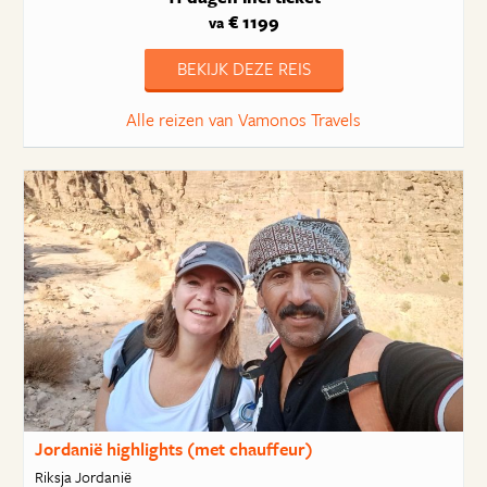
€ 1199
va
BEKIJK DEZE REIS
Alle reizen van Vamonos Travels
Jordanië highlights (met chauffeur)
Riksja Jordanië