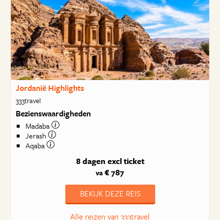
Jordanië Highlights
333travel
Bezienswaardigheden
Madaba
Jerash
Aqaba
8 dagen
excl ticket
€ 787
va
BEKIJK DEZE REIS
Alle reizen van 333travel