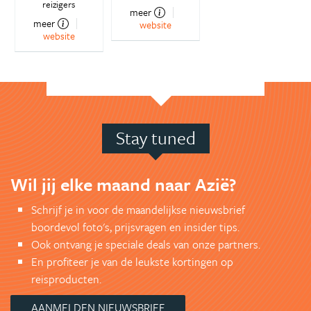
reizigers
meer
meer
website
website
Stay tuned
Wil jij elke maand naar Azië?
Schrijf je in voor de maandelijkse nieuwsbrief
boordevol foto's, prijsvragen en insider tips.
Ook ontvang je speciale deals van onze partners.
En profiteer je van de leukste kortingen op
reisproducten.
AANMELDEN NIEUWSBRIEF