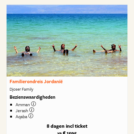
Familierondreis Jordanië
Djoser Family
Bezienswaardigheden
Amman
Jerash
Aqaba
8 dagen
incl ticket
€ 1595
va