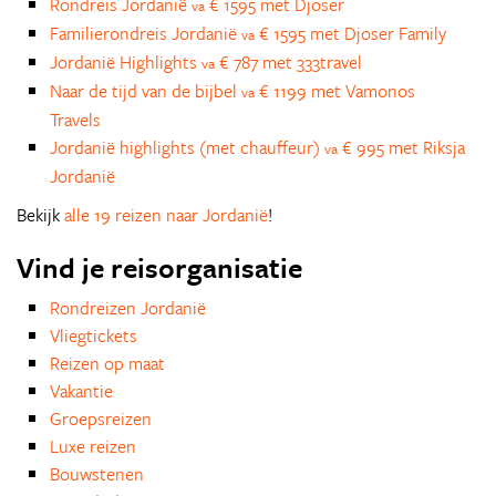
Rondreis Jordanië
€ 1595 met Djoser
va
Familierondreis Jordanië
€ 1595 met Djoser Family
va
Jordanië Highlights
€ 787 met 333travel
va
Naar de tijd van de bijbel
€ 1199 met Vamonos
va
Travels
Jordanië highlights (met chauffeur)
€ 995 met Riksja
va
Jordanië
Bekijk
alle 19 reizen naar Jordanië
!
Vind je reisorganisatie
Rondreizen Jordanië
Vliegtickets
Reizen op maat
Vakantie
Groepsreizen
Luxe reizen
Bouwstenen