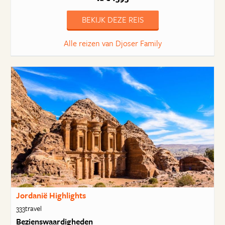
BEKIJK DEZE REIS
Alle reizen van Djoser Family
Jordanië Highlights
333travel
Bezienswaardigheden