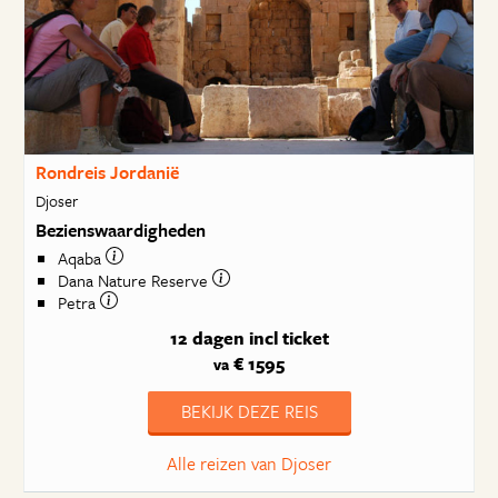
Rondreis Jordanië
Djoser
Bezienswaardigheden
Aqaba
Dana Nature Reserve
Petra
12 dagen
incl ticket
€ 1595
va
BEKIJK DEZE REIS
Alle reizen van Djoser