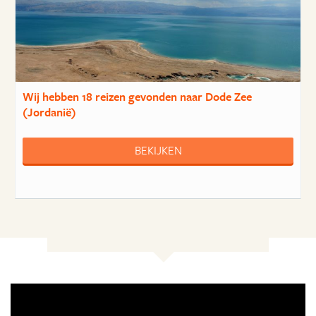
Wij hebben
18 reizen
gevonden naar Dode Zee
(Jordanië)
BEKIJKEN