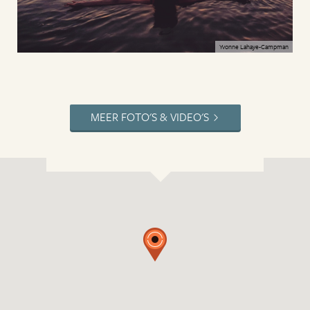
Yvonne Lahaye-Campman
MEER FOTO'S & VIDEO'S