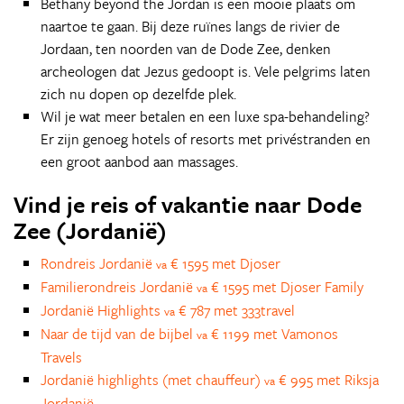
Bethany beyond the Jordan is een mooie plaats om
naartoe te gaan. Bij deze ruïnes langs de rivier de
Jordaan, ten noorden van de Dode Zee, denken
archeologen dat Jezus gedoopt is. Vele pelgrims laten
zich nu dopen op dezelfde plek.
Wil je wat meer betalen en een luxe spa-behandeling?
Er zijn genoeg hotels of resorts met privéstranden en
een groot aanbod aan massages.
Vind je reis of vakantie naar Dode
Zee (Jordanië)
Rondreis Jordanië
€ 1595 met Djoser
va
Familierondreis Jordanië
€ 1595 met Djoser Family
va
Jordanië Highlights
€ 787 met 333travel
va
Naar de tijd van de bijbel
€ 1199 met Vamonos
va
Travels
Jordanië highlights (met chauffeur)
€ 995 met Riksja
va
Jordanië