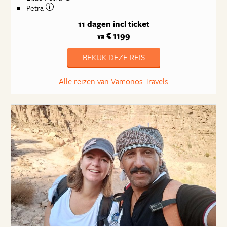
Petra
11 dagen
incl ticket
€ 1199
va
BEKIJK DEZE REIS
Alle reizen van Vamonos Travels