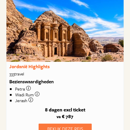
Jordanië Highlights
333travel
Bezienswaardigheden
Petra
Wadi Rum
Jerash
8 dagen
excl ticket
€ 787
va
BEKIJK DEZE REIS