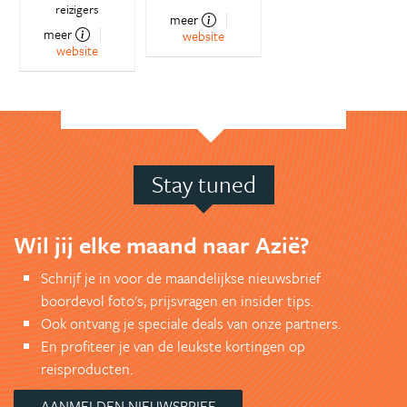
reizigers
meer
meer
website
website
Stay tuned
Wil jij elke maand naar Azië?
Schrijf je in voor de maandelijkse nieuwsbrief
boordevol foto's, prijsvragen en insider tips.
Ook ontvang je speciale deals van onze partners.
En profiteer je van de leukste kortingen op
reisproducten.
AANMELDEN NIEUWSBRIEF