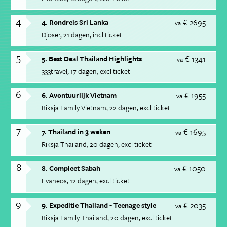
4
€ 2695
4. Rondreis Sri Lanka
va
Djoser
21 dagen
incl ticket
5
€ 1341
5. Best Deal Thailand Highlights
va
333travel
17 dagen
excl ticket
6
€ 1955
6. Avontuurlijk Vietnam
va
Riksja Family Vietnam
22 dagen
excl ticket
7
€ 1695
7. Thailand in 3 weken
va
Riksja Thailand
20 dagen
excl ticket
8
€ 1050
8. Compleet Sabah
va
Evaneos
12 dagen
excl ticket
9
€ 2035
9. Expeditie Thailand - Teenage style
va
Riksja Family Thailand
20 dagen
excl ticket