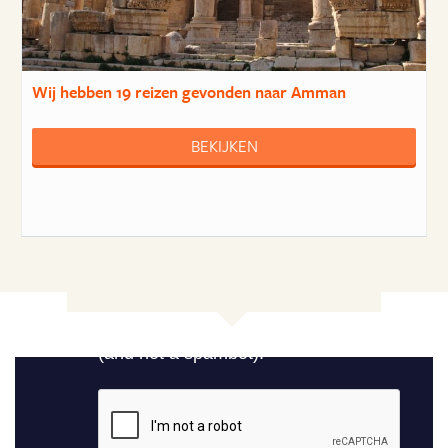
Wij hebben
19 reizen
gevonden naar Amman
BEKIJKEN