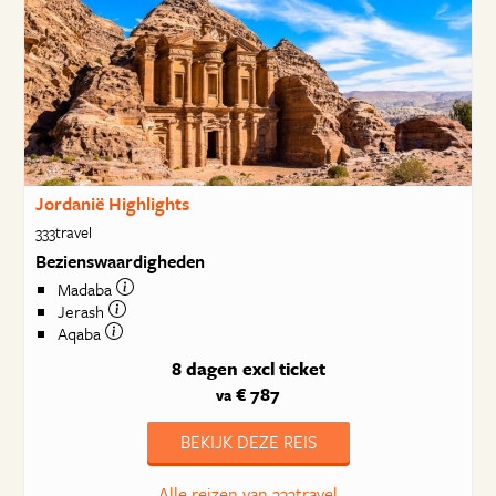
Jordanië Highlights
333travel
Bezienswaardigheden
Madaba
Jerash
Aqaba
8 dagen
excl ticket
€ 787
va
BEKIJK DEZE REIS
Alle reizen van 333travel