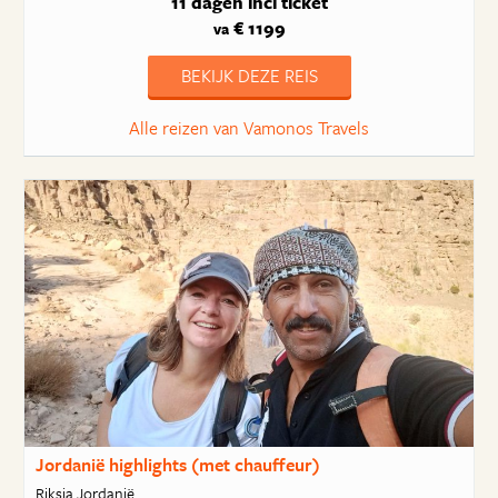
11 dagen
incl ticket
€ 1199
va
BEKIJK DEZE REIS
Alle reizen van Vamonos Travels
Jordanië highlights (met chauffeur)
Riksja Jordanië