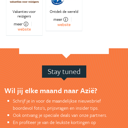
Vakanties voor
Ontdek de wereld
reizigers
meer
meer
website
website
Stay tuned
Wil jij elke maand naar Azië?
Schrijf je in voor de maandelijkse nieuwsbrief
boordevol foto's, prijsvragen en insider tips.
Ook ontvang je speciale deals van onze partners.
En profiteer je van de leukste kortingen op