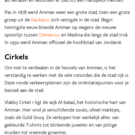
als verlaten en woonden er slechts een handjevol mensen.
Pas in 1878 werd Amman weer een grote stad, toen een grote
groep uit de
Kaukasus
zich vestigde in de stad. Begin
twintigste eeuw bloeide Amman op wegens de nieuwe
spoorlijn tussen
Damascus
en Medina die langs de stad trok.
In 1950 werd Amman officieel de hoofdstad van Jordanië.
Cirkels
Om niet te verdwalen in de heuvels van Amman, is het
verstandig te werken met de vele rotondes die de stad rijk is.
Deze ronde verkeerspleinen zijn de oriëntatiepunten voor je
bezoek aan de stad.
Vlakbij Cirkel 1 ligt de wijk Al-balad, het historische hart van
Amman. Hier vind je verschillende souks, ofwel marktjes,
zoals de Gold Souq. Ze verkopen hier werkelijk alles: van
gekleurde T-shirts tot blinkende juwelen en van pittige
kruiden tot vreemde groentes.