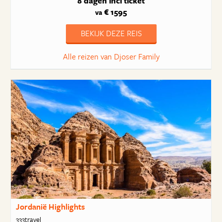
8 dagen
incl ticket
€ 1595
va
BEKIJK DEZE REIS
Alle reizen van Djoser Family
Jordanië Highlights
333travel