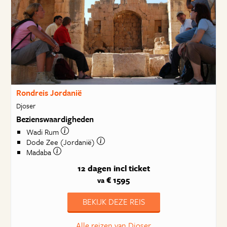
Rondreis Jordanië
Djoser
Bezienswaardigheden
Wadi Rum
Dode Zee (Jordanië)
Madaba
12 dagen
incl ticket
€ 1595
va
BEKIJK DEZE REIS
Alle reizen van Djoser