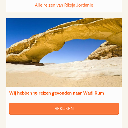
Alle reizen van Riksja Jordanië
Wij hebben
19 reizen
gevonden naar Wadi Rum
BEKIJKEN