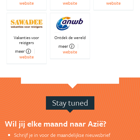
website
website
website
Vakanties voor
Ontdek de wereld
reizigers
meer
meer
website
website
Stay tuned
Wil jij elke maand naar Azië?
Schrijf je in voor de maandelijkse nieuwsbrief