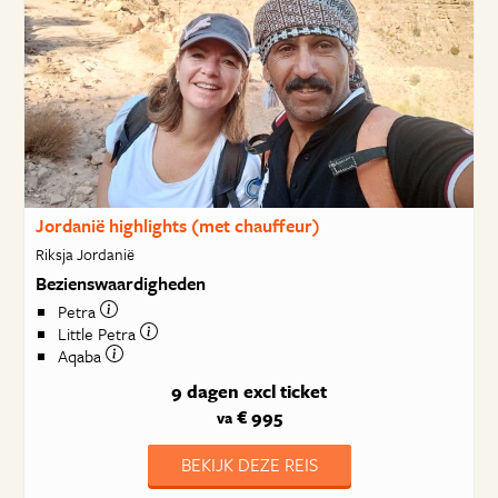
Jordanië highlights (met chauffeur)
Riksja Jordanië
Bezienswaardigheden
Petra
Little Petra
Aqaba
9 dagen
excl ticket
€ 995
va
BEKIJK DEZE REIS