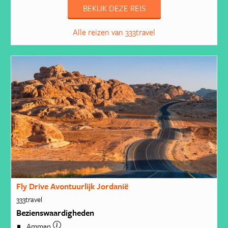
BEKIJK DEZE REIS
Alle reizen van 333travel
Fly Drive Avontuurlijk Jordanië
333travel
Bezienswaardigheden
Amman