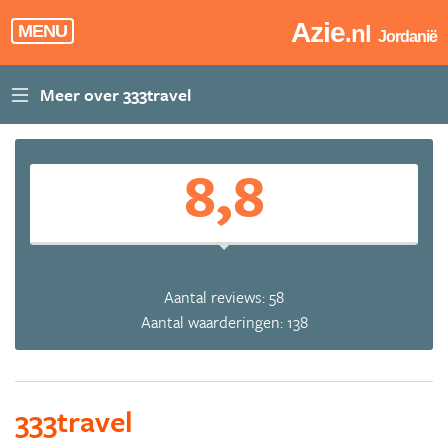
Azie
.nl
MENU
Jordanië
8,8
Aantal reviews: 58
Aantal waarderingen: 138
333travel