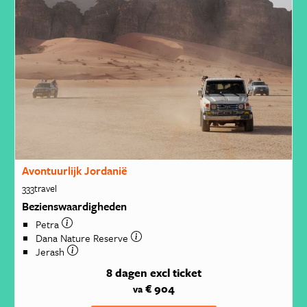
Avontuurlijk Jordanië
333travel
Bezienswaardigheden
Petra
Dana Nature Reserve
Jerash
8 dagen
excl ticket
€ 904
va