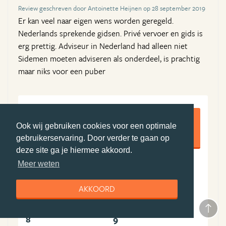
Review geschreven door Antoinette Heijnen op 28 september 2019
Er kan veel naar eigen wens worden geregeld.
Nederlands sprekende gidsen. Privé vervoer en gids is
erg prettig. Adviseur in Nederland had alleen niet
Sidemen moeten adviseren als onderdeel, is prachtig
maar niks voor een puber
8,5
Ook wij gebruiken cookies voor een optimale
gebruikerservaring. Door verder te gaan op
deze site ga je hiermee akkoord.
Meer weten
9
8
Algemene ervaring
Boekingsproces
AKKOORD
9
8
Reisleiding
Accommodatie(s)
8
9