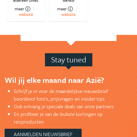
iedereen uniek.
wereld
meer
meer
website
website
Stay tuned
Wil jij elke maand naar Azië?
Schrijf je in voor de maandelijkse nieuwsbrief
boordevol foto's, prijsvragen en insider tips.
Ook ontvang je speciale deals van onze partners.
En profiteer je van de leukste kortingen op
reisproducten.
AANMELDEN NIEUWSBRIEF