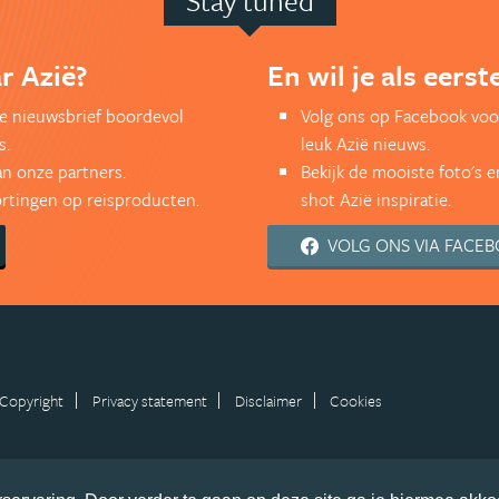
Stay tuned
r Azië?
En wil je als eers
kse nieuwsbrief boordevol
Volg ons op Facebook voo
s.
leuk Azië nieuws.
an onze partners.
Bekijk de mooiste foto's 
kortingen op reisproducten.
shot Azië inspiratie.
VOLG ONS VIA FACE
Copyright
Privacy statement
Disclaimer
Cookies