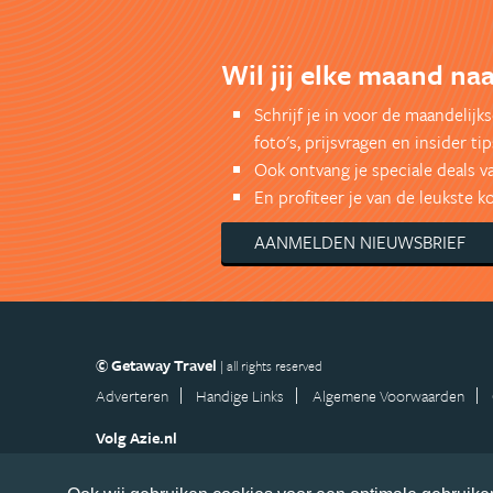
Wil jij elke maand naa
Schrijf je in voor de maandelij
foto's, prijsvragen en insider tip
Ook ontvang je speciale deals v
En profiteer je van de leukste 
AANMELDEN NIEUWSBRIEF
© Getaway Travel
| all rights reserved
Adverteren
Handige Links
Algemene Voorwaarden
Volg Azie.nl
Nieuwsbrief
Facebook