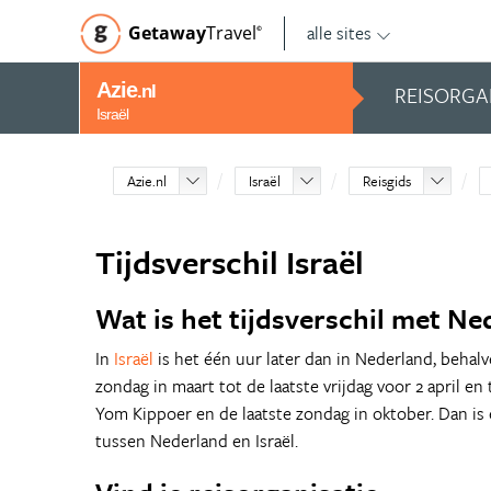
alle sites
Getaway
Travel
©
Azie
REISORGA
.nl
Israël
Azie.nl
Israël
Reisgids
Tijdsverschil Israël
Wat is het tijdsverschil met Ne
In
Israël
is het één uur later dan in Nederland, behalv
zondag in maart tot de laatste vrijdag voor 2 april e
Yom Kippoer en de laatste zondag in oktober. Dan is e
tussen Nederland en Israël.