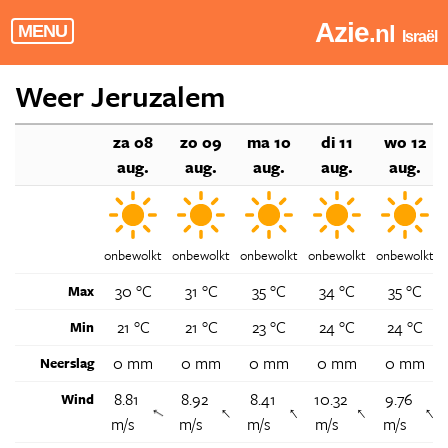
Azie
.nl
MENU
Israël
Weer Jeruzalem
za 08
zo 09
ma 10
di 11
wo 12
aug.
aug.
aug.
aug.
aug.
onbewolkt
onbewolkt
onbewolkt
onbewolkt
onbewolkt
30 °C
31 °C
35 °C
34 °C
35 °C
Max
21 °C
21 °C
23 °C
24 °C
24 °C
Min
0 mm
0 mm
0 mm
0 mm
0 mm
Neerslag
8.81
8.92
8.41
10.32
9.76
Wind
↑
↑
↑
↑
↑
m/s
m/s
m/s
m/s
m/s