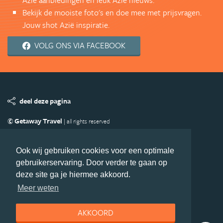
Azië aanbiedingen en leuk Azië nieuws.
Bekijk de mooiste foto's en doe mee met prijsvragen.
Jouw shot Azië inspiratie.
VOLG ONS VIA FACEBOOK
deel deze pagina
© Getaway Travel
| all rights reserved
Adverteren
Handige Links
Algemene Voorwaarden
Copyright
Privacy statement
Disclaimer
Cookies
Ook wij gebruiken cookies voor een optimale
gebruikerservaring. Door verder te gaan op
Volg Azie.nl
deze site ga je hiermee akkoord.
Nieuwsbrief
Facebook
Meer weten
AKKOORD