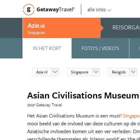
alle sites
Getaway
Travel
©
Azie
REISORGA
.nl
Singapore
IN HET KORT
FOTO'S / VIDEO'S
Azie.nl
Singapore
Reisgids
Asian Civilisations Museum
door Getaway Travel
Het Asian Civilisations Museum is een must!
Singapo
mooi beeld van de invloed van deze culturen op de s
Aziatische invloeden komen uit een ver verleden. Ont
verschillende themazalen als
'
Islamic world' en 'the 