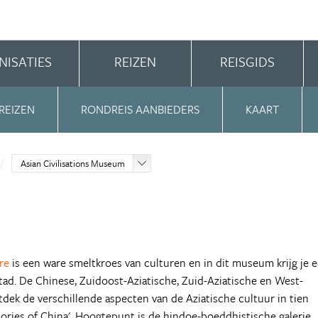
NISATIES
REIZEN
REISGIDS
REIZEN
RONDREIS AANBIEDERS
KAART
Asian Civilisations Museum
re
is een ware smeltkroes van culturen en in dit museum krijg je 
tad. De Chinese, Zuidoost-Aziatische, Zuid-Aziatische en West-
dek de verschillende aspecten van de Aziatische cultuur in tien
glories of China'. Hoogtepunt is de hindoe-boeddhistische galerie.