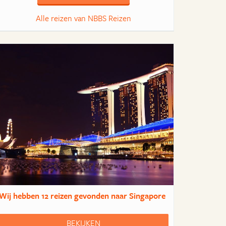
Alle reizen van NBBS Reizen
Wij hebben
12 reizen
gevonden naar Singapore
BEKIJKEN