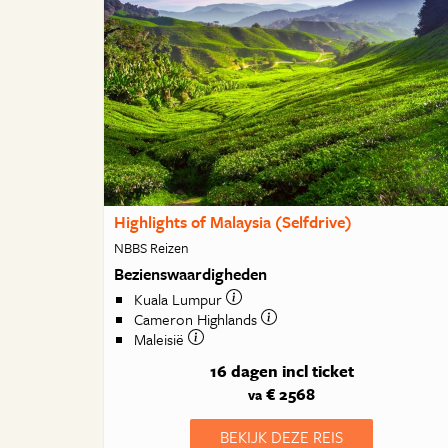
Highlights of Malaysia (Selfdrive)
NBBS Reizen
Bezienswaardigheden
Kuala Lumpur
Cameron Highlands
Maleisië
16 dagen
incl ticket
€ 2568
va
BEKIJK DEZE REIS