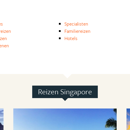
es
Specialisten
eizen
Familiereizen
izen
Hotels
enen
Reizen Singapore