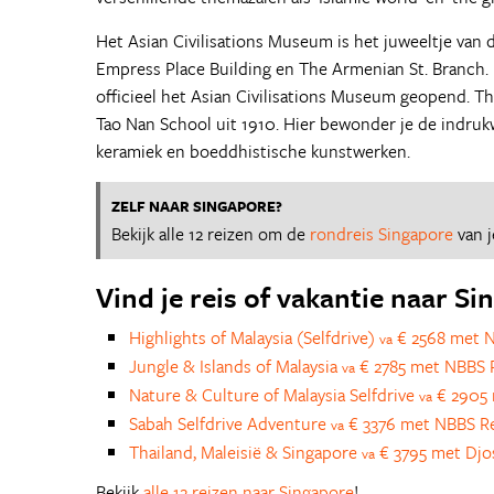
Het Asian Civilisations Museum is het juweeltje van 
Empress Place Building en The Armenian St. Branch. 
officieel het Asian Civilisations Museum geopend. Th
Tao Nan School uit 1910. Hier bewonder je de indruk
keramiek en boeddhistische kunstwerken.
ZELF NAAR SINGAPORE?
Bekijk alle 12 reizen om de
rondreis Singapore
van j
Vind je reis of vakantie naar S
Highlights of Malaysia (Selfdrive)
€ 2568 met 
va
Jungle & Islands of Malaysia
€ 2785 met NBBS 
va
Nature & Culture of Malaysia Selfdrive
€ 2905 
va
Sabah Selfdrive Adventure
€ 3376 met NBBS R
va
Thailand, Maleisië & Singapore
€ 3795 met Djo
va
Bekijk
alle 12 reizen naar Singapore
!