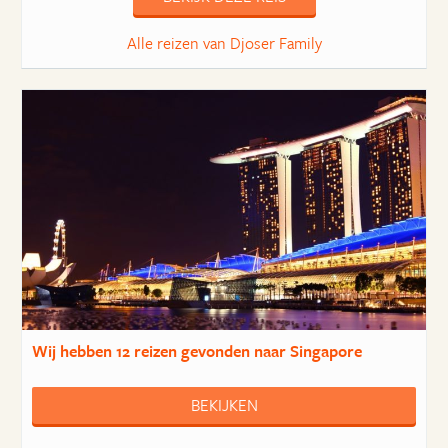
Alle reizen van Djoser Family
Wij hebben
12 reizen
gevonden naar Singapore
BEKIJKEN