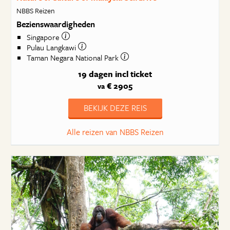
NBBS Reizen
Bezienswaardigheden
Singapore
Pulau Langkawi
Taman Negara National Park
19 dagen
incl ticket
€ 2905
va
BEKIJK DEZE REIS
Alle reizen van NBBS Reizen