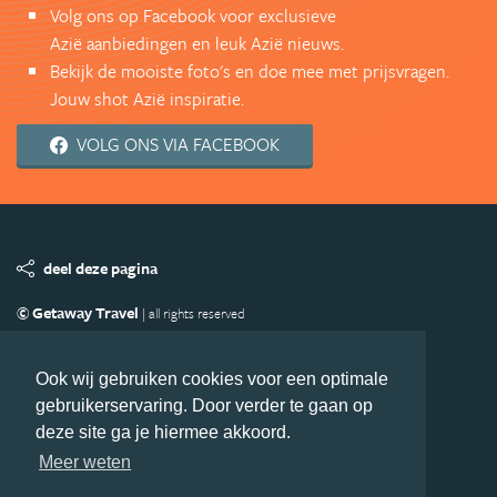
Volg ons op Facebook voor exclusieve
Azië aanbiedingen en leuk Azië nieuws.
Bekijk de mooiste foto's en doe mee met prijsvragen.
Jouw shot Azië inspiratie.
VOLG ONS VIA FACEBOOK
deel deze pagina
© Getaway Travel
| all rights reserved
Adverteren
Handige Links
Algemene Voorwaarden
Copyright
Privacy statement
Disclaimer
Cookies
Ook wij gebruiken cookies voor een optimale
gebruikerservaring. Door verder te gaan op
Volg Azie.nl
deze site ga je hiermee akkoord.
Nieuwsbrief
Facebook
Meer weten