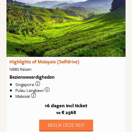
Highlights of Malaysia (Selfdrive)
NBBS Reizen
Bezienswaardigheden
Singapore
Pulau Langkawi
Maleisië
16 dagen
incl ticket
€ 2568
va
BEKIJK DEZE REIS