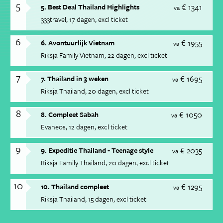
5
€ 1341
5. Best Deal Thailand Highlights
va
333travel
17 dagen
excl ticket
6
€ 1955
6. Avontuurlijk Vietnam
va
Riksja Family Vietnam
22 dagen
excl ticket
7
€ 1695
7. Thailand in 3 weken
va
Riksja Thailand
20 dagen
excl ticket
8
€ 1050
8. Compleet Sabah
va
Evaneos
12 dagen
excl ticket
9
€ 2035
9. Expeditie Thailand - Teenage style
va
Riksja Family Thailand
20 dagen
excl ticket
10
€ 1295
10. Thailand compleet
va
Riksja Thailand
15 dagen
excl ticket