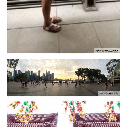
Nelly KromoWidjojo
Marielle Hindriks