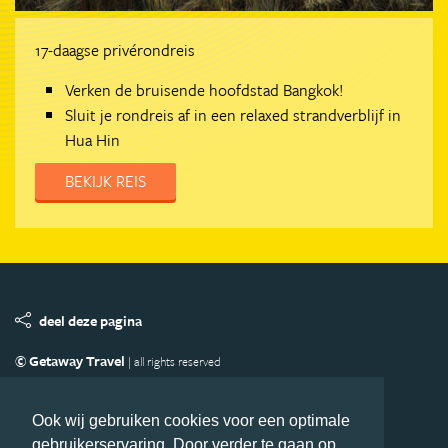
17-daagse privérondreis
Verken de bruisende hoofdstad Bangkok!
Sluit je rondreis af in een relaxed strandverblijf in
Hua Hin
BEKIJK REIS
deel deze pagina
© Getaway Travel
| all rights reserved
Adverteren
Handige Links
Algemene Voorwaarden
Copyright
Privacy statement
Disclaimer
Cookies
Ook wij gebruiken cookies voor een optimale
gebruikerservaring. Door verder te gaan op