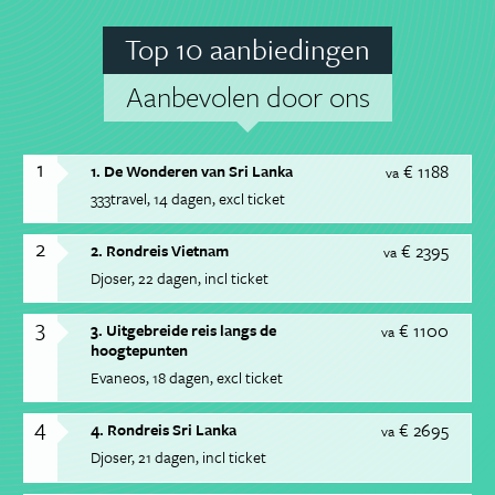
Top 10 aanbiedingen
Aanbevolen door ons
1
€ 1188
1. De Wonderen van Sri Lanka
va
333travel
14 dagen
excl ticket
2
€ 2395
2. Rondreis Vietnam
va
Djoser
22 dagen
incl ticket
3
€ 1100
3. Uitgebreide reis langs de
va
hoogtepunten
Evaneos
18 dagen
excl ticket
4
€ 2695
4. Rondreis Sri Lanka
va
Djoser
21 dagen
incl ticket